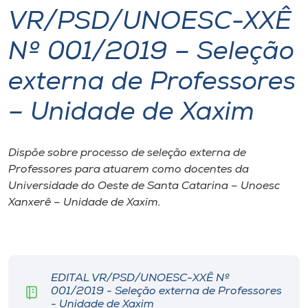
VR/PSD/UNOESC-XXÊ
I.nova
Nº 001/2019 – Seleção
Diplomados
externa de Professores
– Unidade de Xaxim
Cultura
CPA
Dispõe sobre processo de seleção externa de
Professores para atuarem como docentes da
Universidade do Oeste de Santa Catarina – Unoesc
Biblioteca
Xanxerê – Unidade de Xaxim.
Editora
Rádio
EDITAL VR/PSD/UNOESC-XXÊ Nº
001/2019 - Seleção externa de Professores
- Unidade de Xaxim