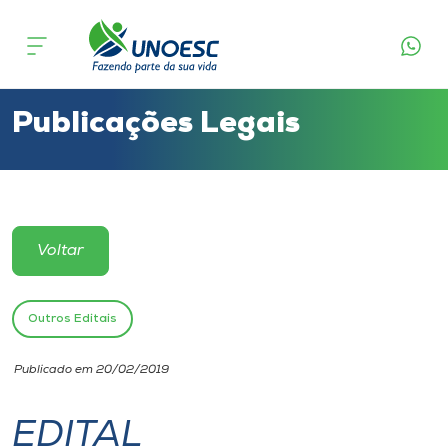
Cursos
Onde estamos
Publicações Legais
Pesquisa
Atendimento ao Estudante
Voltar
Portal de Ensino
Outros Editais
A
Publicado em 20/02/2019
Unoesc
EDITAL
Internacionalização