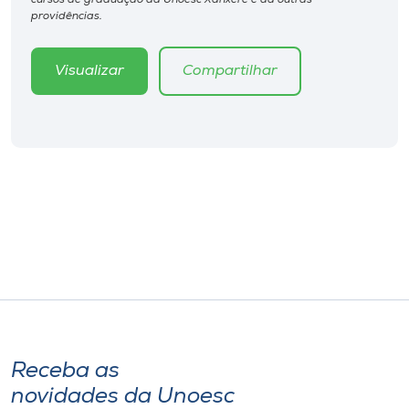
cursos de graduação da Unoesc Xanxerê e dá outras
Museu
providências.
Unoesc
Visualizar
Compartilhar
Store
Selecione
o idioma
A+
A-
Receba as
novidades da Unoesc