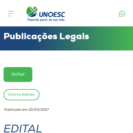
Cursos
Onde estamos
Publicações Legais
Pesquisa
Atendimento ao Estudante
Voltar
Portal de Ensino
Outros Editais
A
Publicado em 10/03/2017
Unoesc
EDITAL
Internacionalização