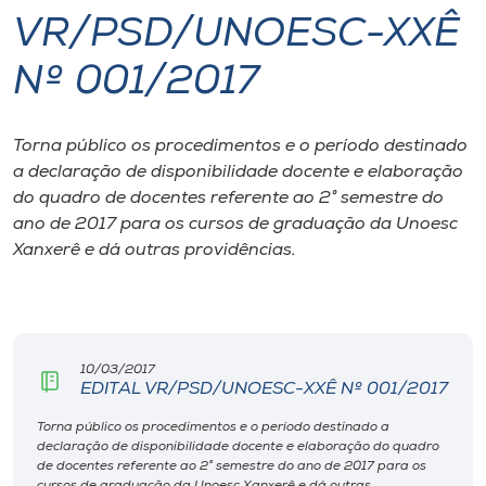
VR/PSD/UNOESC-XXÊ
I.nova
Nº 001/2017
Diplomados
Torna público os procedimentos e o período destinado
a declaração de disponibilidade docente e elaboração
Cultura
do quadro de docentes referente ao 2° semestre do
ano de 2017 para os cursos de graduação da Unoesc
CPA
Xanxerê e dá outras providências.
Biblioteca
Editora
10/03/2017
EDITAL VR/PSD/UNOESC-XXÊ Nº 001/2017
Torna público os procedimentos e o período destinado a
Rádio
declaração de disponibilidade docente e elaboração do quadro
de docentes referente ao 2° semestre do ano de 2017 para os