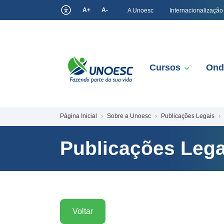
A+
A-
A Unoesc
Internacionalização
Cursos
Ond
Página Inicial
Sobre a Unoesc
Publicações Legais
Publicações Lega
Voltar