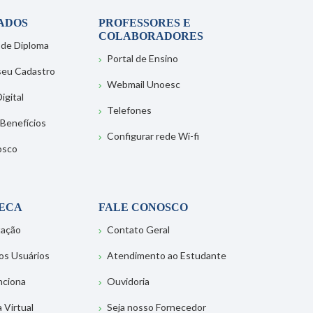
ADOS
PROFESSORES E
COLABORADORES
 de Diploma
Portal de Ensino
 seu Cadastro
Webmail Unoesc
igital
Telefones
 Benefícios
Configurar rede Wi-fi
osco
TECA
FALE CONOSCO
tação
Contato Geral
os Usuários
Atendimento ao Estudante
nciona
Ouvidoria
a Virtual
Seja nosso Fornecedor