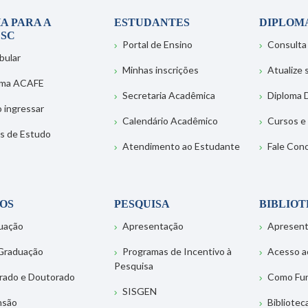
A PARA A
ESTUDANTES
DIPLOM
SC
Portal de Ensino
Consulta
bular
Minhas inscrições
Atualize
ema ACAFE
Secretaria Acadêmica
Diploma D
 ingressar
Calendário Acadêmico
Cursos e
s de Estudo
Atendimento ao Estudante
Fale Con
OS
PESQUISA
BIBLIO
uação
Apresentação
Apresen
Graduação
Programas de Incentivo à
Acesso a
Pesquisa
rado e Doutorado
Como Fu
SISGEN
nsão
Bibliotec