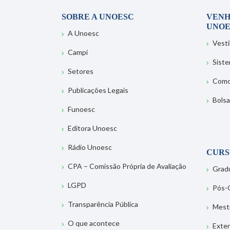
SOBRE A UNOESC
VENH
UNOE
A Unoesc
Vesti
Campi
Sist
Setores
Como
Publicações Legais
Bolsa
Funoesc
Editora Unoesc
Rádio Unoesc
CURS
CPA – Comissão Própria de Avaliação
Grad
LGPD
Pós-
Transparência Pública
Mest
O que acontece
Exte