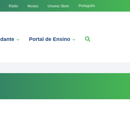
Português
Rádio
Museu
Unoesc Store
udante
Portal de Ensino