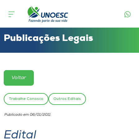
Cursos
Onde estamos
Publicações Legais
Pesquisa
Atendimento ao Estudante
Voltar
Portal de Ensino
Trabalhe Conosco
Outros Editais
A
Publicado em 06/01/2011
Unoesc
Edital
Internacionalização