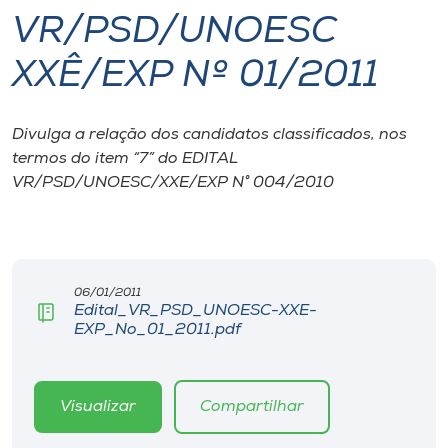
VR/PSD/UNOESC
I.nova
XXÊ/EXP Nº 01/2011
Diplomados
Divulga a relação dos candidatos classificados, nos
termos do item “7” do EDITAL
Cultura
VR/PSD/UNOESC/XXE/EXP N° 004/2010
CPA
Biblioteca
06/01/2011
Edital_VR_PSD_UNOESC-XXE-
EXP_No_01_2011.pdf
Editora
Rádio
Visualizar
Compartilhar