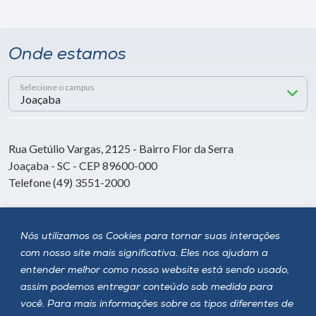
Onde estamos
Selecione o campus
Rua Getúlio Vargas, 2125 - Bairro Flor da Serra
Joaçaba - SC - CEP 89600-000
Telefone (49) 3551-2000
Siga a Unoesc
Nós utilizamos os Cookies para tornar suas interações
com nosso site mais significativa. Eles nos ajudam a
entender melhor como nosso website está sendo usado,
assim podemos entregar conteúdo sob medida para
você. Para mais informações sobre os tipos diferentes de