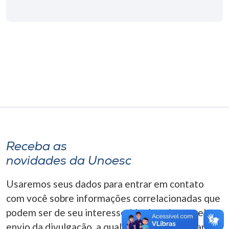
Museu
Unoesc
Store
Selecione
o idioma
Receba as
A+
novidades da Unoesc
A-
Usaremos seus dados para entrar em contato
com você sobre informações correlacionadas que
podem ser de seu interesse. Você pode cancelar o
envio da divulgação, a qualquer momento. Para