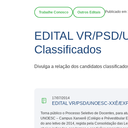
Publicado em 
Trabalhe Conosco
Outros Editais
EDITAL VR/PSD/
Classificados
Divulga a relação dos candidatos classific
17/07/2014
EDITAL VR/PSD/UNOESC-XXÊ/EXP 
Torna público o Processo Seletivo de Docentes, para atu
UNOESC – Campus Xanxerê (Colégio e Prévestibular E
do ano letivo de 2014, regida pela Consolidação das Le