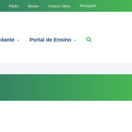
Português
Rádio
Museu
Unoesc Store
udante
Portal de Ensino