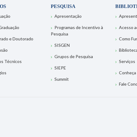
OS
PESQUISA
BIBLIO
uação
Apresentação
Apresen
Graduação
Programas de Incentivo à
Acesso a
Pesquisa
rado e Doutorado
Como Fu
SISGEN
nsão
Bibliotec
Grupos de Pesquisa
os Técnicos
Serviços
SIEPE
gios
Conheça 
Summit
Fale Con