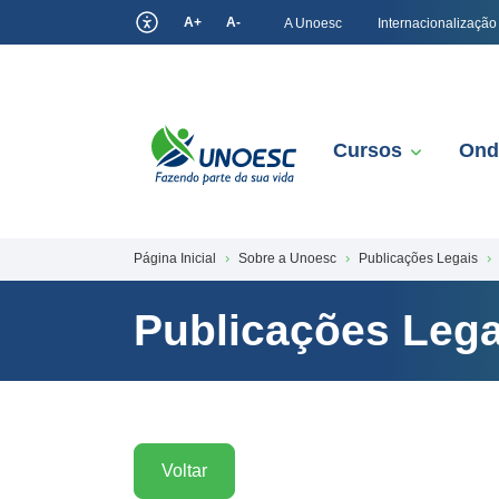
A+
A-
A Unoesc
Internacionalização
Cursos
Ond
Página Inicial
Sobre a Unoesc
Publicações Legais
Publicações Lega
Voltar