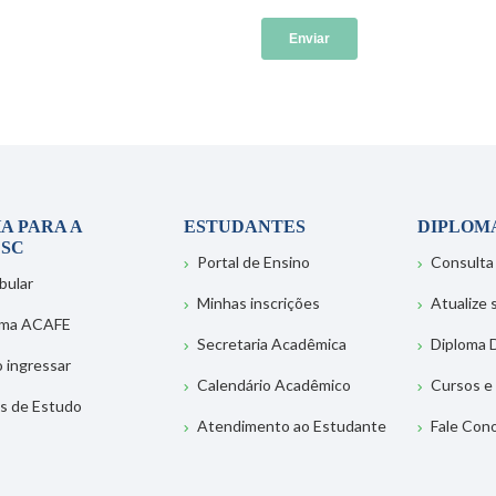
A PARA A
ESTUDANTES
DIPLOM
SC
Portal de Ensino
Consulta
bular
Minhas inscrições
Atualize
ema ACAFE
Secretaria Acadêmica
Diploma D
 ingressar
Calendário Acadêmico
Cursos e
s de Estudo
Atendimento ao Estudante
Fale Con