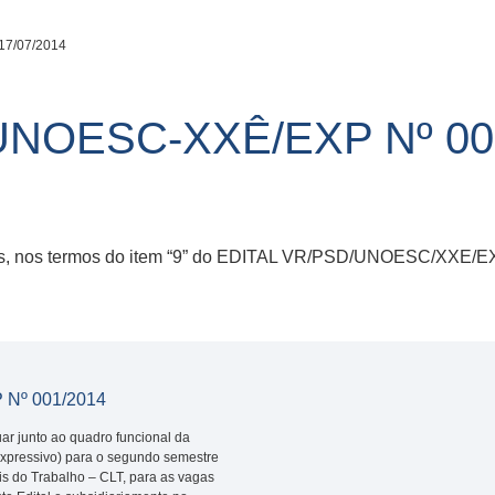
17/07/2014
UNOESC-XXÊ/EXP Nº 00
ados, nos termos do item “9” do EDITAL VR/PSD/UNOESC/XXE/E
Nº 001/2014
ar junto ao quadro funcional da
xpressivo) para o segundo semestre
is do Trabalho – CLT, para as vagas