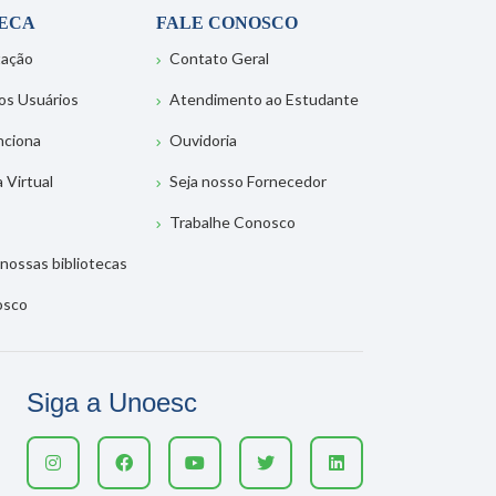
TECA
FALE CONOSCO
tação
Contato Geral
os Usuários
Atendimento ao Estudante
nciona
Ouvidoria
a Virtual
Seja nosso Fornecedor
Trabalhe Conosco
nossas bibliotecas
osco
Siga a Unoesc