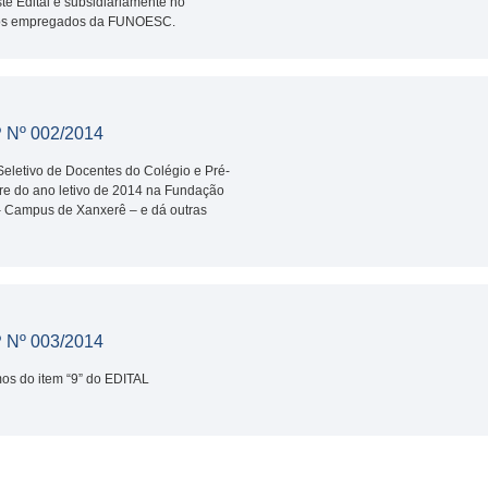
te Edital e subsidiariamente no
dos empregados da FUNOESC.
Nº 002/2014
Seletivo de Docentes do Colégio e Pré-
re do ano letivo de 2014 na Fundação
 Campus de Xanxerê – e dá outras
Nº 003/2014
mos do item “9” do EDITAL