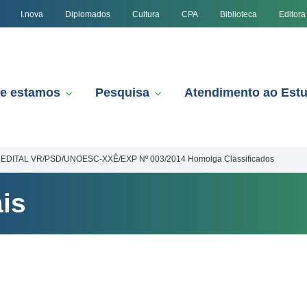
I.nova
Diplomados
Cultura
CPA
Biblioteca
Editora
e estamos
Pesquisa
Atendimento ao Est
EDITAL VR/PSD/UNOESC-XXÊ/EXP Nº 003/2014 Homolga Classificados
is