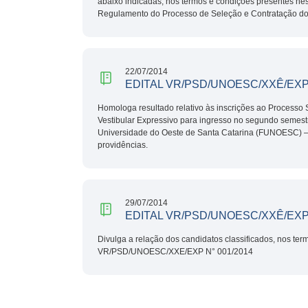
abaixo indicadas, nos termos e condições presentes nes
Regulamento do Processo de Seleção e Contratação 
22/07/2014
EDITAL VR/PSD/UNOESC/XXÊ/EXP 
Homologa resultado relativo às inscrições ao Processo 
Vestibular Expressivo para ingresso no segundo semest
Universidade do Oeste de Santa Catarina (FUNOESC) –
providências.
29/07/2014
EDITAL VR/PSD/UNOESC/XXÊ/EXP 
Divulga a relação dos candidatos classificados, nos ter
VR/PSD/UNOESC/XXE/EXP N° 001/2014