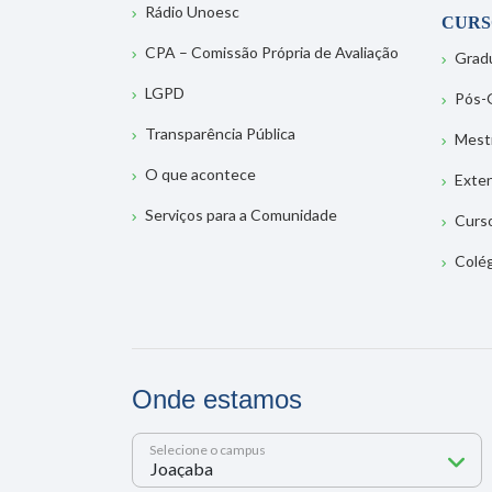
Rádio Unoesc
CURS
CPA – Comissão Própria de Avaliação
Grad
LGPD
Pós-
Transparência Pública
Mest
O que acontece
Exte
Serviços para a Comunidade
Curs
Colé
Onde estamos
Selecione o campus