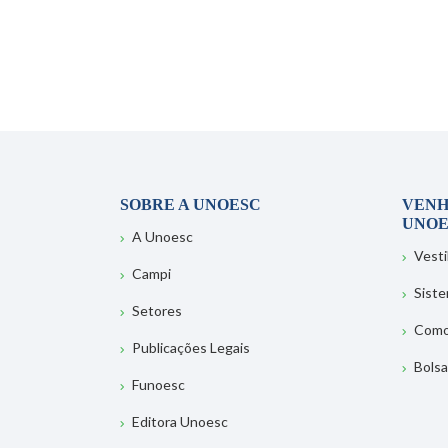
SOBRE A UNOESC
VENH
UNOE
A Unoesc
Vesti
Campi
Sist
Setores
Como
Publicações Legais
Bolsa
Funoesc
Editora Unoesc