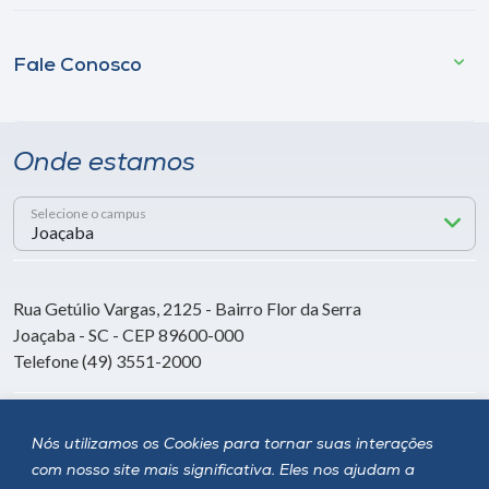
Fale Conosco
Onde estamos
Selecione o campus
Rua Getúlio Vargas, 2125 - Bairro Flor da Serra
Joaçaba - SC - CEP 89600-000
Telefone (49) 3551-2000
Siga a Unoesc
Nós utilizamos os Cookies para tornar suas interações
com nosso site mais significativa. Eles nos ajudam a