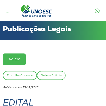
Cursos
Onde estamos
Publicações Legais
Pesquisa
Atendimento ao Estudante
Voltar
Portal de Ensino
Trabalhe Conosco
Outros Editais
A
Publicado em 10/12/2013
Unoesc
EDITAL
Internacionalização