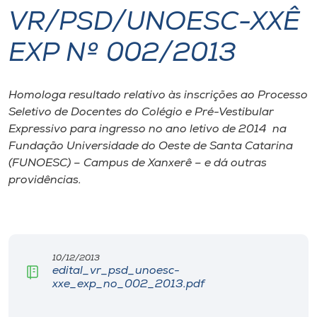
VR/PSD/UNOESC-XXÊ
I.nova
EXP Nº 002/2013
Diplomados
Homologa resultado relativo às inscrições ao Processo
Seletivo de Docentes do Colégio e Pré-Vestibular
Cultura
Expressivo para ingresso no ano letivo de 2014 na
Fundação Universidade do Oeste de Santa Catarina
CPA
(FUNOESC) – Campus de Xanxerê – e dá outras
providências.
Biblioteca
Editora
10/12/2013
edital_vr_psd_unoesc-
Rádio
xxe_exp_no_002_2013.pdf