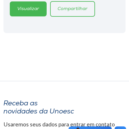
Museu
Visualizar
Compartilhar
Unoesc
Store
Selecione
o idioma
A+
A-
Receba as
novidades da Unoesc
Usaremos seus dados para entrar em contato