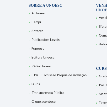
SOBRE A UNOESC
VENH
UNOE
A Unoesc
Vesti
Campi
Sist
Setores
Como
Publicações Legais
Bolsa
Funoesc
Editora Unoesc
Rádio Unoesc
CURS
CPA – Comissão Própria de Avaliação
Grad
LGPD
Pós-
Transparência Pública
Mest
O que acontece
Exte