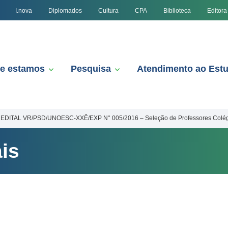
I.nova
Diplomados
Cultura
CPA
Biblioteca
Editora
e estamos
Pesquisa
Atendimento ao Est
EDITAL VR/PSD/UNOESC-XXÊ/EXP N° 005/2016 – Seleção de Professores Colég
is