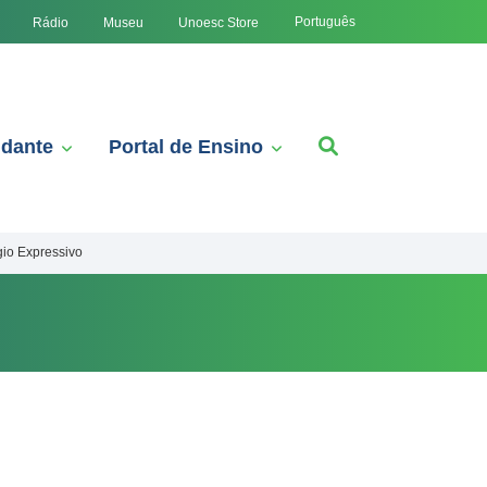
Português
Rádio
Museu
Unoesc Store
udante
Portal de Ensino
io Expressivo