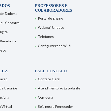
ADOS
PROFESSORES E
COLABORADORES
 de Diploma
Portal de Ensino
 seu Cadastro
Webmail Unoesc
igital
Telefones
 Benefícios
Configurar rede Wi-fi
osco
TECA
FALE CONOSCO
tação
Contato Geral
os Usuários
Atendimento ao Estudante
nciona
Ouvidoria
a Virtual
Seja nosso Fornecedor