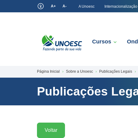
A+
A-
A Unoesc
Internacionalização
Cursos
Ond
Página Inicial
Sobre a Unoesc
Publicações Legais
Publicações Lega
Voltar