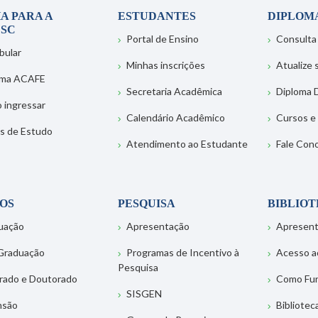
A PARA A
ESTUDANTES
DIPLOM
SC
Portal de Ensino
Consulta
bular
Minhas inscrições
Atualize
ema ACAFE
Secretaria Acadêmica
Diploma D
 ingressar
Calendário Acadêmico
Cursos e
s de Estudo
Atendimento ao Estudante
Fale Con
OS
PESQUISA
BIBLIO
uação
Apresentação
Apresen
Graduação
Programas de Incentivo à
Acesso a
Pesquisa
rado e Doutorado
Como Fu
SISGEN
nsão
Bibliotec