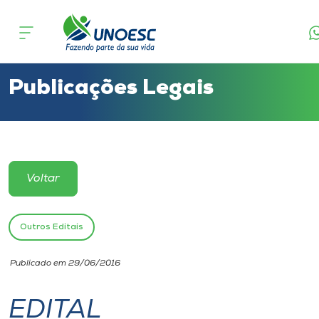
Cursos
Onde estamos
Publicações Legais
Pesquisa
Atendimento ao Estudante
Voltar
Portal de Ensino
Outros Editais
A
Publicado em 29/06/2016
Unoesc
EDITAL
Internacionalização