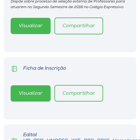
Dispõe sobre processo de seleção externa de Professores para
Museu
atuarem no Segundo Semestre de 2016 no Colégio Expressivo
Unoesc
Visualizar
Compartilhar
Store
Selecione
o idioma
Ficha de Inscrição
A+
Visualizar
Compartilhar
A-
Edital