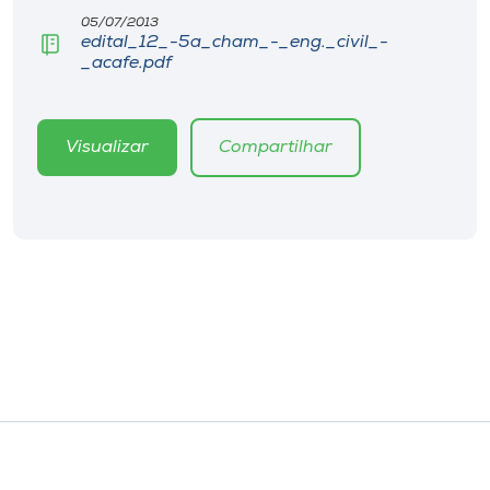
Museu
05/07/2013
edital_12_-5a_cham_-_eng._civil_-
_acafe.pdf
Unoesc
Store
Visualizar
Compartilhar
Selecione
o idioma
A+
A-