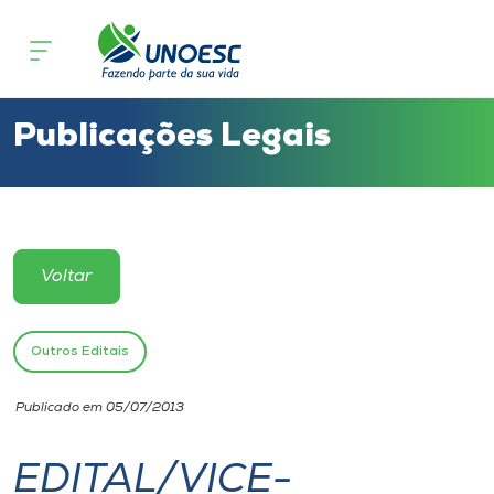
Cursos
Onde estamos
Publicações Legais
Pesquisa
Atendimento ao Estudante
Voltar
Portal de Ensino
Outros Editais
A
Publicado em 05/07/2013
Unoesc
EDITAL/VICE-
Internacionalização