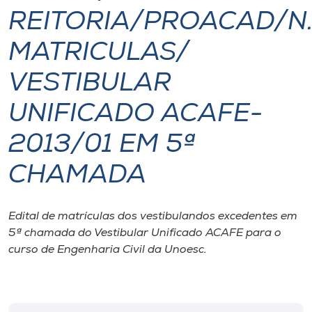
REITORIA/PROACAD/N.
I.nova
MATRICULAS/
Diplomados
VESTIBULAR
UNIFICADO ACAFE-
Cultura
2013/01 EM 5ª
CPA
CHAMADA
Biblioteca
Edital de matrículas dos vestibulandos excedentes em
5ª chamada do Vestibular Unificado ACAFE para o
Editora
curso de Engenharia Civil da Unoesc.
Rádio