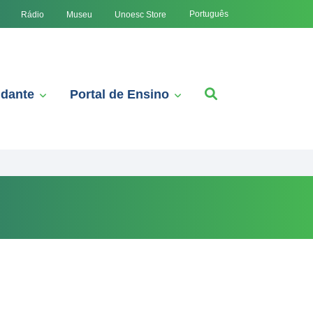
Português
Rádio
Museu
Unoesc Store
udante
Portal de Ensino