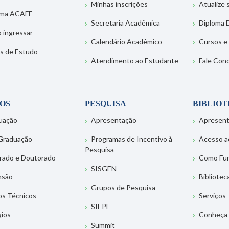
Minhas inscrições
Atualize
ema ACAFE
Secretaria Acadêmica
Diploma D
 ingressar
Calendário Acadêmico
Cursos e
s de Estudo
Atendimento ao Estudante
Fale Con
OS
PESQUISA
BIBLIO
uação
Apresentação
Apresen
Graduação
Programas de Incentivo à
Acesso a
Pesquisa
rado e Doutorado
Como Fu
SISGEN
nsão
Bibliotec
Grupos de Pesquisa
os Técnicos
Serviços
SIEPE
gios
Conheça 
Summit