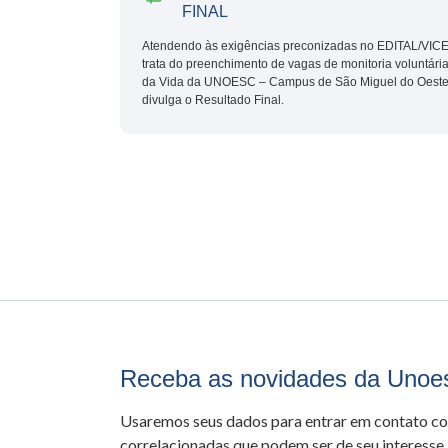
FINAL
Atendendo às exigências preconizadas no EDITAL/VI
trata do preenchimento de vagas de monitoria voluntári
da Vida da UNOESC – Campus de São Miguel do Oeste,
divulga o Resultado Final.
Receba as novidades da Unoe
Usaremos seus dados para entrar em contato c
correlacionadas que podem ser de seu interesse.