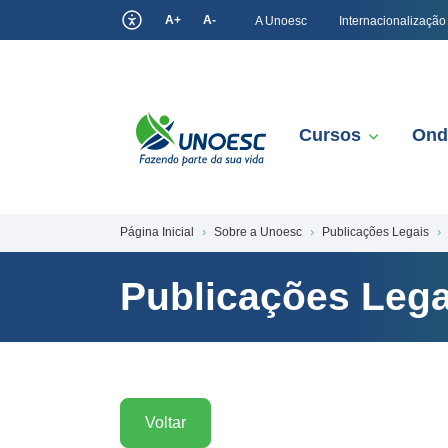
A+
A-
A Unoesc
Internacionalização
Cursos
Ond
Página Inicial
Sobre a Unoesc
Publicações Legais
Publicações Lega
Voltar