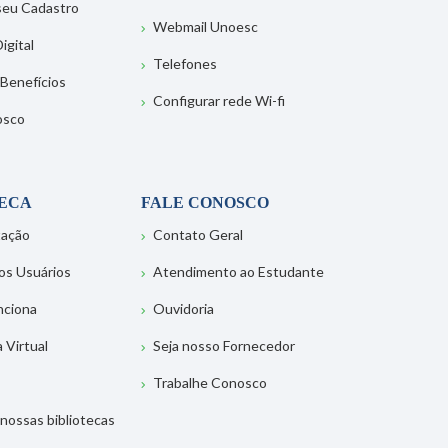
 seu Cadastro
Webmail Unoesc
igital
Telefones
 Benefícios
Configurar rede Wi-fi
osco
TECA
FALE CONOSCO
tação
Contato Geral
os Usuários
Atendimento ao Estudante
nciona
Ouvidoria
a Virtual
Seja nosso Fornecedor
Trabalhe Conosco
nossas bibliotecas