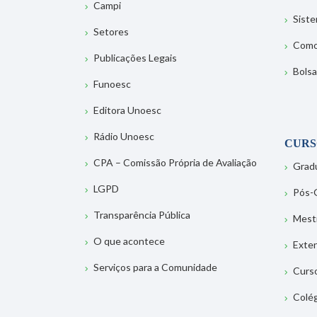
Campi
Sist
Setores
Como
Publicações Legais
Bolsa
Funoesc
Editora Unoesc
Rádio Unoesc
CURS
CPA – Comissão Própria de Avaliação
Grad
LGPD
Pós-
Transparência Pública
Mest
O que acontece
Exte
Serviços para a Comunidade
Curs
Colé