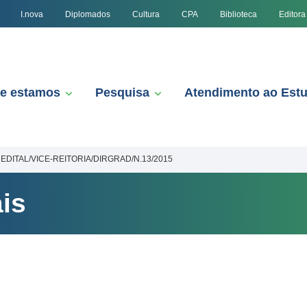
I.nova
Diplomados
Cultura
CPA
Biblioteca
Editora
e estamos
Pesquisa
Atendimento ao Est
EDITAL/VICE-REITORIA/DIRGRAD/N.13/2015
is