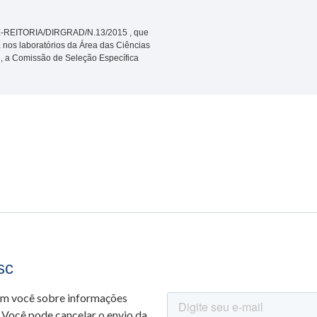
CE-REITORIA/DIRGRAD/N.13/2015 , que
a nos laboratórios da Área das Ciências
 a Comissão de Seleção Específica
sc
om você sobre informações
 Você pode cancelar o envio da