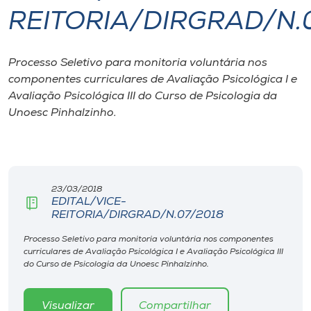
REITORIA/DIRGRAD/N.
I.nova
Processo Seletivo para monitoria voluntária nos
Diplomados
componentes curriculares de Avaliação Psicológica I e
Avaliação Psicológica III do Curso de Psicologia da
Cultura
Unoesc Pinhalzinho.
CPA
23/03/2018
Biblioteca
EDITAL/VICE-
REITORIA/DIRGRAD/N.07/2018
Editora
Processo Seletivo para monitoria voluntária nos componentes
curriculares de Avaliação Psicológica I e Avaliação Psicológica III
do Curso de Psicologia da Unoesc Pinhalzinho.
Rádio
Visualizar
Compartilhar