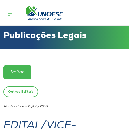
Cursos
Onde estamos
Publicações Legais
Pesquisa
Atendimento ao Estudante
Voltar
Portal de Ensino
Outros Editais
A
Publicado em 13/04/2018
Unoesc
EDITAL/VICE-
Internacionalização