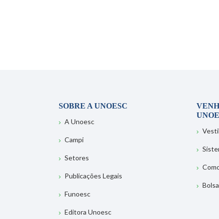
SOBRE A UNOESC
VENH
UNOE
A Unoesc
Vesti
Campi
Sist
Setores
Como
Publicações Legais
Bolsa
Funoesc
Editora Unoesc