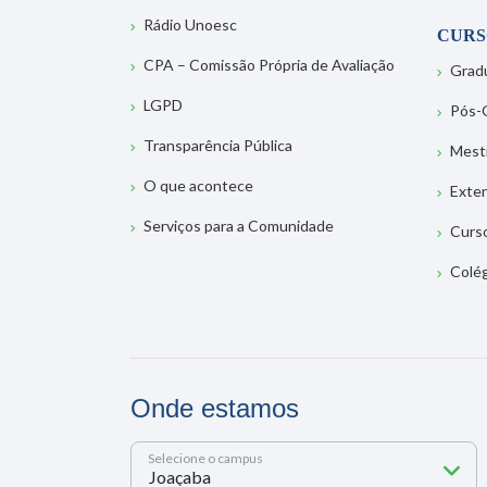
Rádio Unoesc
CURS
CPA – Comissão Própria de Avaliação
Grad
LGPD
Pós-
Transparência Pública
Mest
O que acontece
Exte
Serviços para a Comunidade
Curs
Colé
Onde estamos
Selecione o campus