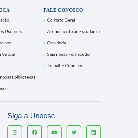
TECA
FALE CONOSCO
tação
Contato Geral
os Usuários
Atendimento ao Estudante
nciona
Ouvidoria
a Virtual
Seja nosso Fornecedor
Trabalhe Conosco
nossas bibliotecas
osco
Siga a Unoesc