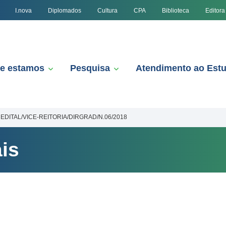
I.nova
Diplomados
Cultura
CPA
Biblioteca
Editora
e estamos
Pesquisa
Atendimento ao Est
EDITAL/VICE-REITORIA/DIRGRAD/N.06/2018
is