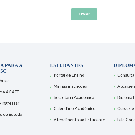
A PARA A
ESTUDANTES
DIPLOM
SC
Portal de Ensino
Consulta
bular
Minhas inscrições
Atualize
ema ACAFE
Secretaria Acadêmica
Diploma D
 ingressar
Calendário Acadêmico
Cursos e
s de Estudo
Atendimento ao Estudante
Fale Con