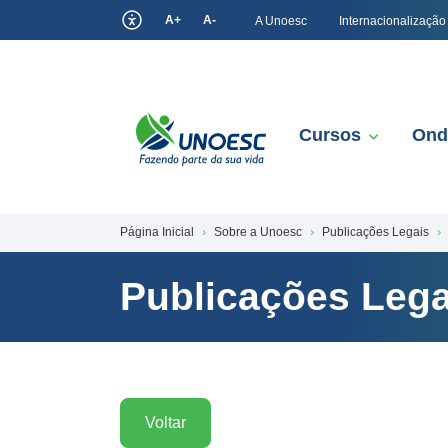
A+
A-
A Unoesc
Internacionalização
Cursos
Ond
Página Inicial
Sobre a Unoesc
Publicações Legais
Publicações Lega
Voltar