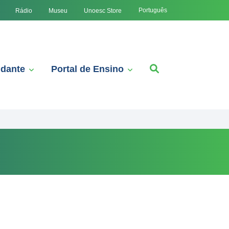
Português
Rádio
Museu
Unoesc Store
udante
Portal de Ensino