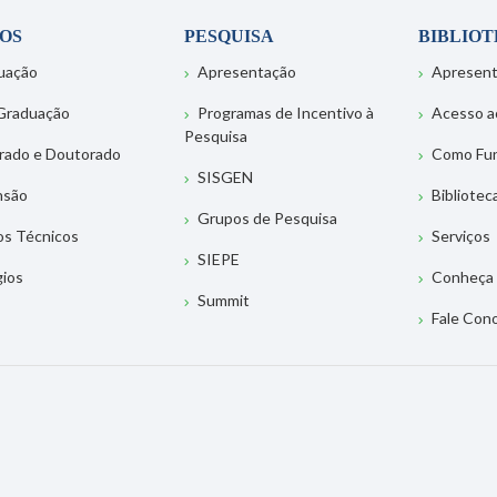
OS
PESQUISA
BIBLIO
uação
Apresentação
Apresen
Graduação
Programas de Incentivo à
Acesso a
Pesquisa
rado e Doutorado
Como Fu
SISGEN
nsão
Bibliotec
Grupos de Pesquisa
os Técnicos
Serviços
SIEPE
gios
Conheça 
Summit
Fale Con