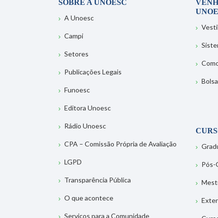
SOBRE A UNOESC
VENH
UNOE
A Unoesc
Vesti
Campi
Sist
Setores
Como
Publicações Legais
Bolsa
Funoesc
Editora Unoesc
Rádio Unoesc
CURS
CPA – Comissão Própria de Avaliação
Grad
LGPD
Pós-
Transparência Pública
Mest
O que acontece
Exte
Serviços para a Comunidade