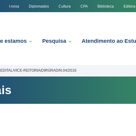
I.nova
Diplomados
Cultura
CPA
Biblioteca
Editora
e estamos
Pesquisa
Atendimento ao Est
EDITAL/VICE-REITORIA/DIRGRAD/N.04/2016
is