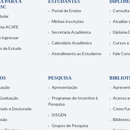
A PARA A
ESTUDANTES
DIPLOM
SC
Portal de Ensino
Consulta
bular
Minhas inscrições
Atualize
ema ACAFE
Secretaria Acadêmica
Diploma D
 ingressar
Calendário Acadêmico
Cursos e
s de Estudo
Atendimento ao Estudante
Fale Con
OS
PESQUISA
BIBLIO
uação
Apresentação
Apresen
Graduação
Programas de Incentivo à
Acesso a
Pesquisa
rado e Doutorado
Como Fu
SISGEN
nsão
Bibliotec
Grupos de Pesquisa