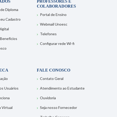
ADOS
PROFESSORES E
COLABORADORES
 de Diploma
Portal de Ensino
 seu Cadastro
Webmail Unoesc
igital
Telefones
 Benefícios
Configurar rede Wi-fi
osco
TECA
FALE CONOSCO
tação
Contato Geral
os Usuários
Atendimento ao Estudante
nciona
Ouvidoria
a Virtual
Seja nosso Fornecedor