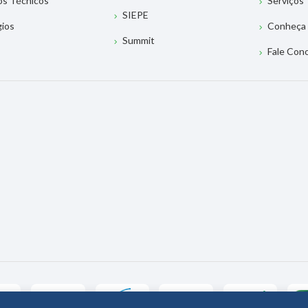
os Técnicos
Serviços
SIEPE
gios
Conheça 
Summit
Fale Con