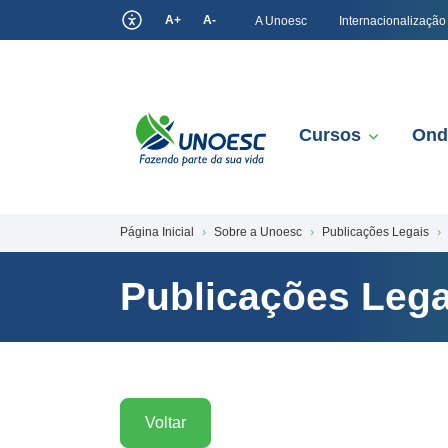
A+
A-
A Unoesc
Internacionalização
Cursos
Ond
Página Inicial
Sobre a Unoesc
Publicações Legais
Publicações Lega
Voltar