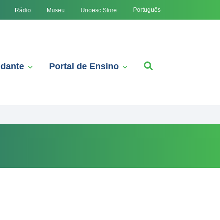
Português
Rádio
Museu
Unoesc Store
udante
Portal de Ensino