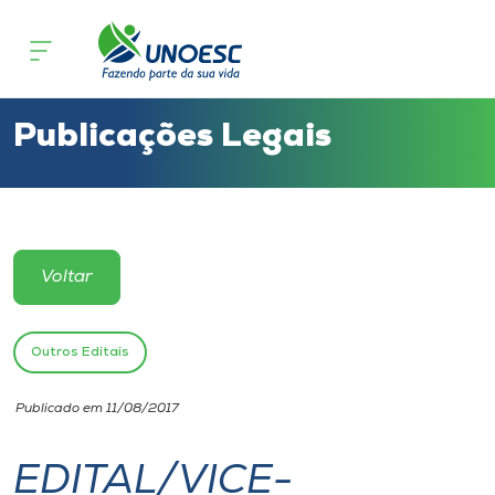
Cursos
Onde estamos
Publicações Legais
Pesquisa
Atendimento ao Estudante
Voltar
Portal de Ensino
Outros Editais
A
Publicado em 11/08/2017
Unoesc
EDITAL/VICE-
Internacionalização