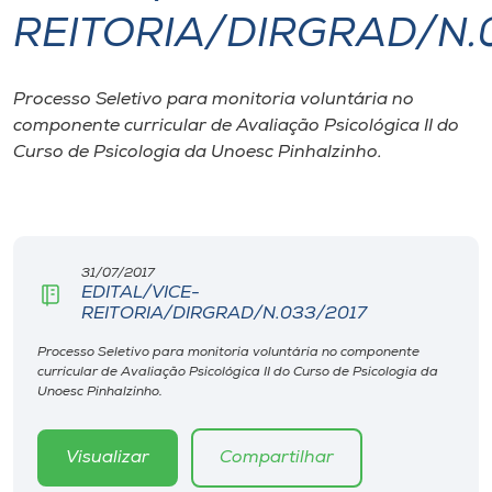
REITORIA/DIRGRAD/N.
I.nova
Processo Seletivo para monitoria voluntária no
Diplomados
componente curricular de Avaliação Psicológica II do
Curso de Psicologia da Unoesc Pinhalzinho.
Cultura
CPA
31/07/2017
EDITAL/VICE-
Biblioteca
REITORIA/DIRGRAD/N.033/2017
Processo Seletivo para monitoria voluntária no componente
Editora
curricular de Avaliação Psicológica II do Curso de Psicologia da
Unoesc Pinhalzinho.
Rádio
Visualizar
Compartilhar