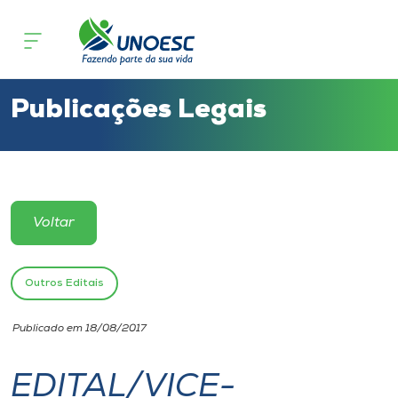
Cursos
Onde estamos
Publicações Legais
Pesquisa
Atendimento ao Estudante
Voltar
Portal de Ensino
Outros Editais
A
Publicado em 18/08/2017
Unoesc
EDITAL/VICE-
Internacionalização