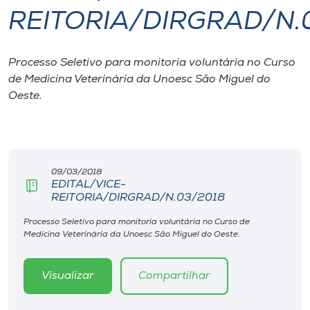
REITORIA/DIRGRAD/N.
I.nova
Processo Seletivo para monitoria voluntária no Curso
Diplomados
de Medicina Veterinária da Unoesc São Miguel do
Oeste.
Cultura
CPA
09/03/2018
EDITAL/VICE-
Biblioteca
REITORIA/DIRGRAD/N.03/2018
Processo Seletivo para monitoria voluntária no Curso de
Editora
Medicina Veterinária da Unoesc São Miguel do Oeste.
Rádio
Visualizar
Compartilhar