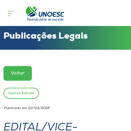
Cursos
Onde estamos
Publicações Legais
Pesquisa
Atendimento ao Estudante
Voltar
Portal de Ensino
Outros Editais
A
Publicado em 22/03/2018
Unoesc
EDITAL/VICE-
Internacionalização