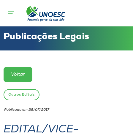
Cursos
Onde estamos
Publicações Legais
Pesquisa
Atendimento ao Estudante
Voltar
Portal de Ensino
Outros Editais
A
Publicado em 28/07/2017
Unoesc
EDITAL/VICE-
Internacionalização