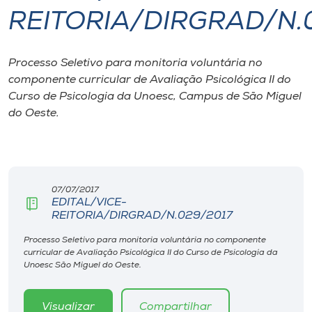
REITORIA/DIRGRAD/N.
I.nova
Processo Seletivo para monitoria voluntária no
Diplomados
componente curricular de Avaliação Psicológica II do
Curso de Psicologia da Unoesc, Campus de São Miguel
Cultura
do Oeste.
CPA
07/07/2017
Biblioteca
EDITAL/VICE-
REITORIA/DIRGRAD/N.029/2017
Editora
Processo Seletivo para monitoria voluntária no componente
curricular de Avaliação Psicológica II do Curso de Psicologia da
Unoesc São Miguel do Oeste.
Rádio
Visualizar
Compartilhar