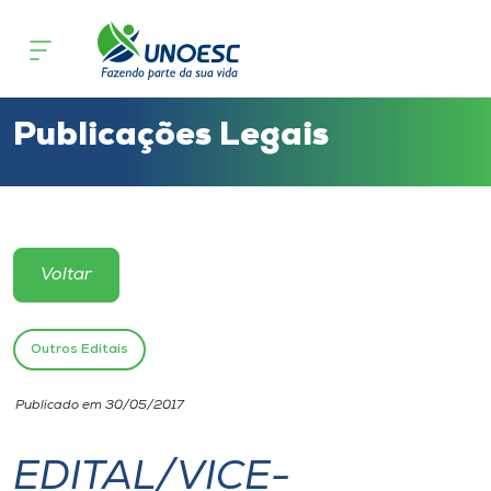
Cursos
Onde estamos
Publicações Legais
Pesquisa
Atendimento ao Estudante
Voltar
Portal de Ensino
Outros Editais
A
Publicado em 30/05/2017
Unoesc
EDITAL/VICE-
Internacionalização