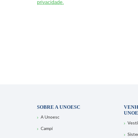
privacidade.
SOBRE A UNOESC
VENH
UNOE
A Unoesc
Vesti
Campi
Sist