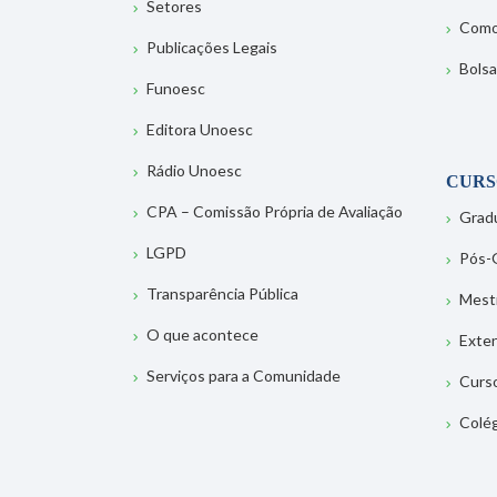
Setores
Como
Publicações Legais
Bolsa
Funoesc
Editora Unoesc
Rádio Unoesc
CURS
CPA – Comissão Própria de Avaliação
Grad
LGPD
Pós-
Transparência Pública
Mest
O que acontece
Exte
Serviços para a Comunidade
Curs
Colé