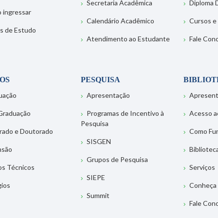
Secretaria Acadêmica
Diploma D
 ingressar
Calendário Acadêmico
Cursos e
s de Estudo
Atendimento ao Estudante
Fale Con
OS
PESQUISA
BIBLIO
uação
Apresentação
Apresen
Graduação
Programas de Incentivo à
Acesso a
Pesquisa
rado e Doutorado
Como Fu
SISGEN
nsão
Bibliotec
Grupos de Pesquisa
os Técnicos
Serviços
SIEPE
gios
Conheça 
Summit
Fale Con