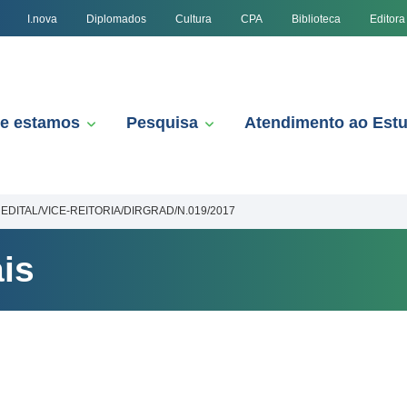
I.nova
Diplomados
Cultura
CPA
Biblioteca
Editora
e estamos
Pesquisa
Atendimento ao Est
EDITAL/VICE-REITORIA/DIRGRAD/N.019/2017
is