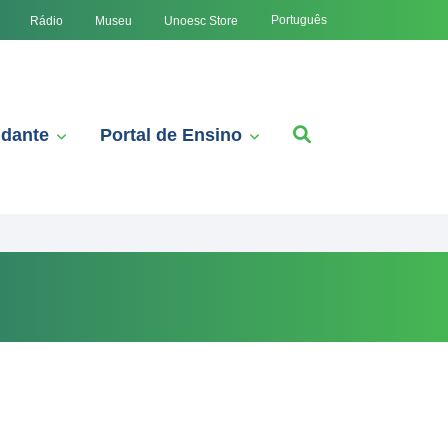
Português
Rádio
Museu
Unoesc Store
udante
Portal de Ensino