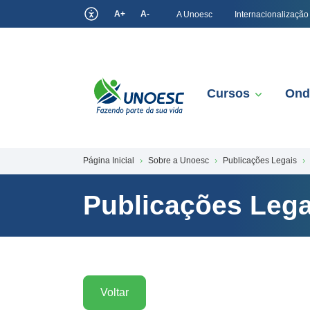
A+
A-
A Unoesc
Internacionalização
Cursos
Ond
Página Inicial
Sobre a Unoesc
Publicações Legais
Publicações Lega
Voltar