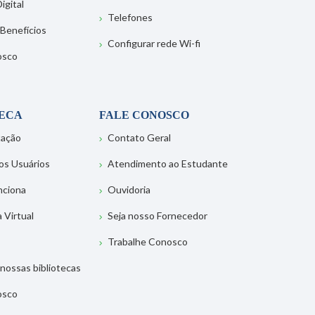
igital
Telefones
 Benefícios
Configurar rede Wi-fi
osco
TECA
FALE CONOSCO
tação
Contato Geral
os Usuários
Atendimento ao Estudante
nciona
Ouvidoria
a Virtual
Seja nosso Fornecedor
Trabalhe Conosco
nossas bibliotecas
osco