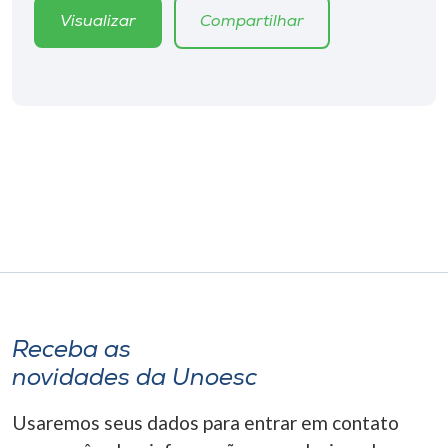
Museu
Visualizar
Compartilhar
Unoesc
Store
Selecione
o idioma
A+
A-
Receba as
novidades da Unoesc
Usaremos seus dados para entrar em contato