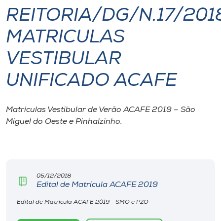
REITORIA/DG/N.17/201
I.nova
MATRICULAS
Diplomados
VESTIBULAR
UNIFICADO ACAFE
Cultura
CPA
Matrículas Vestibular de Verão ACAFE 2019 – São
Miguel do Oeste e Pinhalzinho.
Biblioteca
Editora
05/12/2018
Edital de Matrícula ACAFE 2019
Rádio
Edital de Matrícula ACAFE 2019 - SMO e PZO