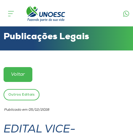
Cursos
Onde estamos
Publicações Legais
Pesquisa
Atendimento ao Estudante
Voltar
Portal de Ensino
Outros Editais
A
Publicado em 05/12/2018
Unoesc
EDITAL VICE-
Internacionalização