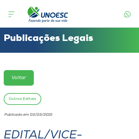
Cursos
Onde estamos
Publicações Legais
Pesquisa
Atendimento ao Estudante
Voltar
Portal de Ensino
Outros Editais
A
Publicado em 03/03/2015
Unoesc
EDITAL/VICE-
Internacionalização