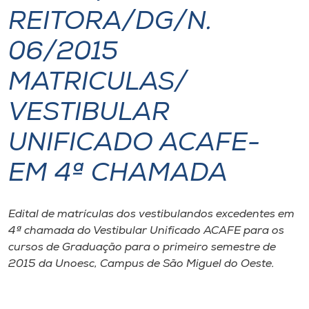
REITORA/DG/N.
I.nova
06/2015
Diplomados
MATRICULAS/
VESTIBULAR
Cultura
UNIFICADO ACAFE-
CPA
EM 4ª CHAMADA
Biblioteca
Edital de matrículas dos vestibulandos excedentes em
4ª chamada do Vestibular Unificado ACAFE para os
Editora
cursos de Graduação para o primeiro semestre de
2015 da Unoesc, Campus de São Miguel do Oeste.
Rádio