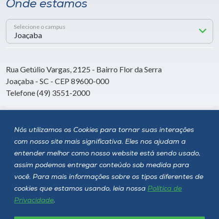
Onde estamos
Selecione o campus
Rua Getúlio Vargas, 2125 - Bairro Flor da Serra
Joaçaba - SC - CEP 89600-000
Telefone (49) 3551-2000
Siga a Unoesc
Nós utilizamos os Cookies para tornar suas interações
com nosso site mais significativa. Eles nos ajudam a
entender melhor como nosso website está sendo usado,
assim podemos entregar conteúdo sob medida para
você. Para mais informações sobre os tipos diferentes de
cookies que estamos usando, leia nossa
Política de
Privacidade
.