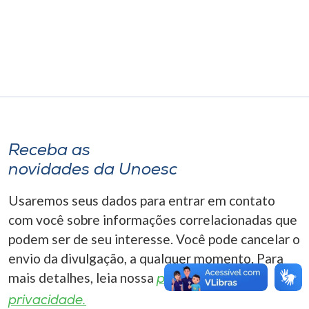
Museu
Unoesc
Store
Selecione
o idioma
Receba as
novidades da Unoesc
Usaremos seus dados para entrar em contato
A+
com você sobre informações correlacionadas que
A-
podem ser de seu interesse. Você pode cancelar o
envio da divulgação, a qualquer momento. Para
mais detalhes, leia nossa
política de
privacidade.