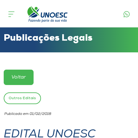
Cursos
Onde estamos
Publicações Legais
Pesquisa
Atendimento ao Estudante
Voltar
Portal de Ensino
Outros Editais
A
Publicado em 01/02/2018
Unoesc
EDITAL UNOESC
Internacionalização