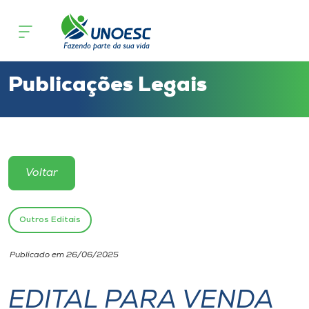
Cursos
Onde estamos
Publicações Legais
Pesquisa
Atendimento ao Estudante
Voltar
Portal de Ensino
Outros Editais
A
Publicado em 26/06/2025
Unoesc
EDITAL PARA VENDA
Internacionalização