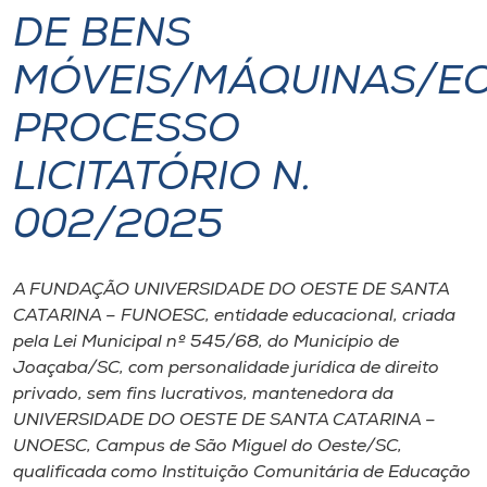
DE BENS
I.nova
MÓVEIS/MÁQUINAS/E
Diplomados
PROCESSO
LICITATÓRIO N.
Cultura
002/2025
CPA
A FUNDAÇÃO UNIVERSIDADE DO OESTE DE SANTA
Biblioteca
CATARINA – FUNOESC, entidade educacional, criada
pela Lei Municipal nº 545/68, do Município de
Editora
Joaçaba/SC, com personalidade jurídica de direito
privado, sem fins lucrativos, mantenedora da
UNIVERSIDADE DO OESTE DE SANTA CATARINA –
Rádio
UNOESC, Campus de São Miguel do Oeste/SC,
qualificada como Instituição Comunitária de Educação