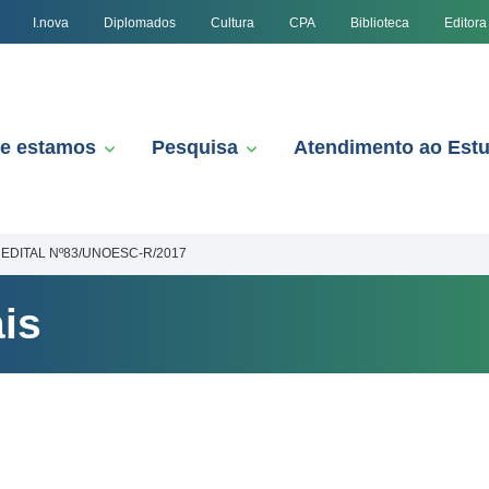
I.nova
Diplomados
Cultura
CPA
Biblioteca
Editora
e estamos
Pesquisa
Atendimento ao Est
EDITAL Nº83/UNOESC-R/2017
is