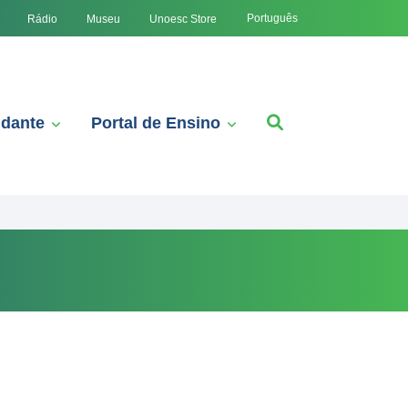
Português
Rádio
Museu
Unoesc Store
udante
Portal de Ensino