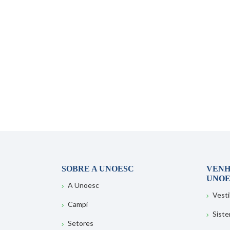
SOBRE A UNOESC
VENH
UNOE
A Unoesc
Vesti
Campi
Sist
Setores