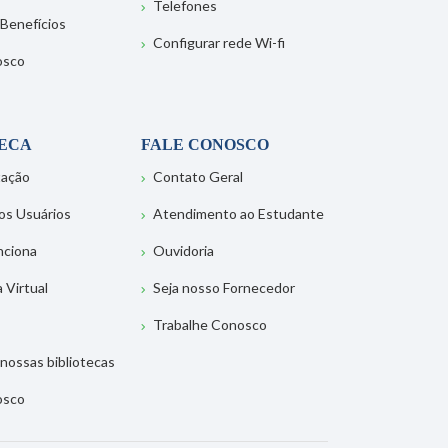
Telefones
 Benefícios
Configurar rede Wi-fi
osco
TECA
FALE CONOSCO
tação
Contato Geral
os Usuários
Atendimento ao Estudante
nciona
Ouvidoria
a Virtual
Seja nosso Fornecedor
Trabalhe Conosco
nossas bibliotecas
osco