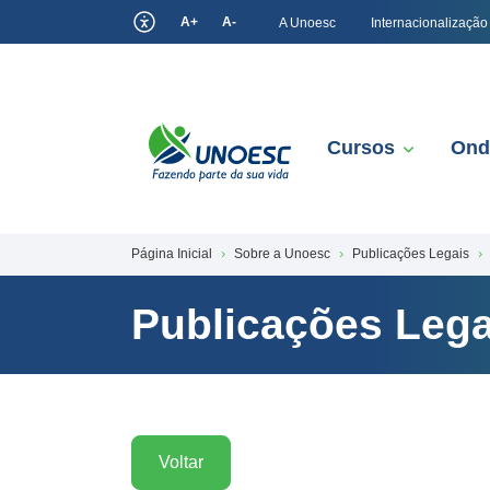
A+
A-
A Unoesc
Internacionalização
Cursos
Ond
Página Inicial
Sobre a Unoesc
Publicações Legais
Publicações Lega
Voltar