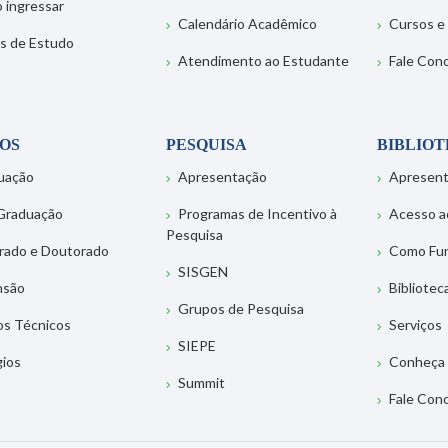
 ingressar
Calendário Acadêmico
Cursos e
s de Estudo
Atendimento ao Estudante
Fale Con
OS
PESQUISA
BIBLIO
uação
Apresentação
Apresen
Graduação
Programas de Incentivo à
Acesso a
Pesquisa
rado e Doutorado
Como Fu
SISGEN
nsão
Bibliotec
Grupos de Pesquisa
os Técnicos
Serviços
SIEPE
gios
Conheça 
Summit
Fale Con