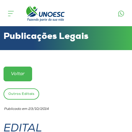
Cursos
Onde estamos
Publicações Legais
Pesquisa
Atendimento ao Estudante
Voltar
Portal de Ensino
Outros Editais
A
Publicado em 23/10/2014
Unoesc
EDITAL
Internacionalização