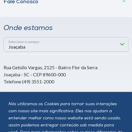
Fale Conosco
Onde estamos
Selecione o campus
Rua Getúlio Vargas, 2125 - Bairro Flor da Serra
Joaçaba - SC - CEP 89600-000
Telefone (49) 3551-2000
Siga a Unoesc
Nós utilizamos os Cookies para tornar suas interações
com nosso site mais significativa. Eles nos ajudam a
entender melhor como nosso website está sendo usado,
assim podemos entregar conteúdo sob medida para