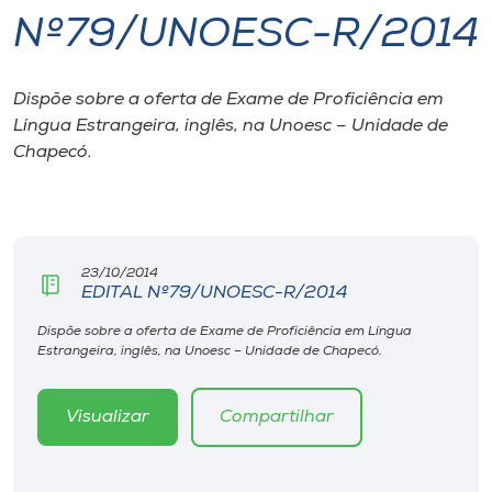
Nº79/UNOESC-R/2014
I.nova
Dispõe sobre a oferta de Exame de Proficiência em
Diplomados
Língua Estrangeira, inglês, na Unoesc – Unidade de
Chapecó.
Cultura
CPA
23/10/2014
EDITAL Nº79/UNOESC-R/2014
Biblioteca
Dispõe sobre a oferta de Exame de Proficiência em Língua
Estrangeira, inglês, na Unoesc – Unidade de Chapecó.
Editora
Visualizar
Compartilhar
Rádio