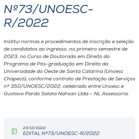
Nº73/UNOESC-
I.nova
R/2022
Diplomados
Institui normas e procedimentos de inscrição e seleção
de candidatos ao ingresso, no primeiro semestre de
Cultura
2023, no Curso de Doutorado em Direito do
Programa de Pós-graduação em Direito da
CPA
Universidade do Oeste de Santa Catarina (Unoesc
Chapecó), conforme contrato de Prestação de Serviços
nº 350/UNOESC/2022, celebrado entre Unoesc e
Biblioteca
Gustavo Pardo Salata Nahsan Ltda – NL Assessoria.
Editora
Rádio
23/12/2022
EDITAL Nº73/UNOESC-R/2022