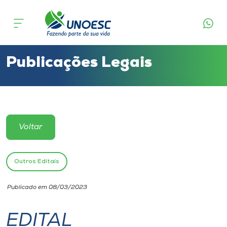
Cursos
Onde estamos
Publicações Legais
Pesquisa
Atendimento ao Estudante
Voltar
Portal de Ensino
Outros Editais
A
Publicado em 08/03/2023
Unoesc
EDITAL
Internacionalização