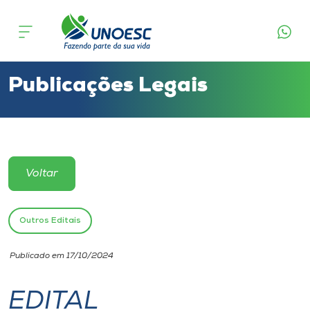
Cursos
Onde estamos
Publicações Legais
Pesquisa
Atendimento ao Estudante
Voltar
Portal de Ensino
Outros Editais
A
Publicado em 17/10/2024
Unoesc
EDITAL
Internacionalização