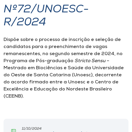
Nº72/UNOESC-
I.nova
R/2024
Diplomados
Dispõe sobre o processo de inscrição e seleção de
candidatos para o preenchimento de vagas
Cultura
remanescentes, no segundo semestre de 2024, no
Programa de Pós-graduação
Stricto Sensu
–
CPA
Mestrado em Biociências e Saúde da Universidade
do Oeste de Santa Catarina (Unoesc), decorrente
do acordo firmado entre a Unoesc e o Centro de
Biblioteca
Excelência e Educação do Nordeste Brasileiro
(CEENB).
Editora
Rádio
11/10/2024