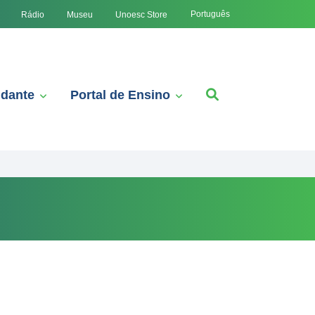
Português
Rádio
Museu
Unoesc Store
udante
Portal de Ensino