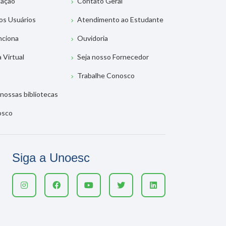
tação
Contato Geral
os Usuários
Atendimento ao Estudante
nciona
Ouvidoria
a Virtual
Seja nosso Fornecedor
Trabalhe Conosco
nossas bibliotecas
osco
Siga a Unoesc