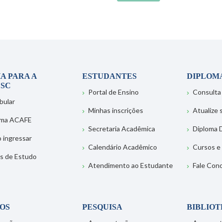
A PARA A
ESTUDANTES
DIPLOM
SC
Portal de Ensino
Consulta
bular
Minhas inscrições
Atualize
ema ACAFE
Secretaria Acadêmica
Diploma D
 ingressar
Calendário Acadêmico
Cursos e
s de Estudo
Atendimento ao Estudante
Fale Con
OS
PESQUISA
BIBLIO