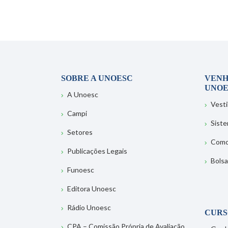
SOBRE A UNOESC
VENH
UNOE
A Unoesc
Vesti
Campi
Sist
Setores
Como
Publicações Legais
Bolsa
Funoesc
Editora Unoesc
Rádio Unoesc
CURS
CPA – Comissão Própria de Avaliação