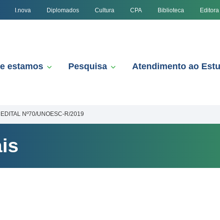
I.nova
Diplomados
Cultura
CPA
Biblioteca
Editora
e estamos
Pesquisa
Atendimento ao Est
EDITAL Nº70/UNOESC-R/2019
is