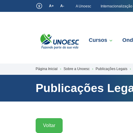
A+
A-
A Unoesc
Internacionalização
Cursos
Ond
Página Inicial
Sobre a Unoesc
Publicações Legais
Publicações Lega
Voltar