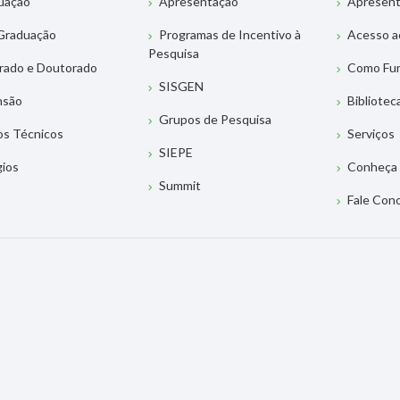
uação
Apresentação
Apresen
Graduação
Programas de Incentivo à
Acesso a
Pesquisa
rado e Doutorado
Como Fu
SISGEN
nsão
Bibliotec
Grupos de Pesquisa
os Técnicos
Serviços
SIEPE
gios
Conheça 
Summit
Fale Con