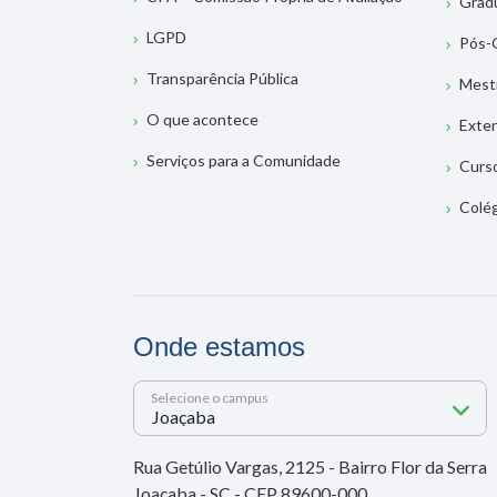
Grad
LGPD
Pós-
Transparência Pública
Mest
O que acontece
Exte
Serviços para a Comunidade
Curs
Colé
Onde estamos
Selecione o campus
Rua Getúlio Vargas, 2125 - Bairro Flor da Serra
Joaçaba - SC - CEP 89600-000