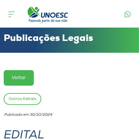
Cursos
Onde estamos
Publicações Legais
Pesquisa
Atendimento ao Estudante
Voltar
Portal de Ensino
Outros Editais
A
Publicado em 30/10/2024
Unoesc
EDITAL
Internacionalização