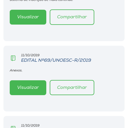
sistema de inscrição de fluxo contínuo.
Museu
Visualizar
Compartilhar
Unoesc
Store
Selecione
11/10/2019
o idioma
EDITAL Nº69/UNOESC-R/2019
Anexos.
A+
Visualizar
Compartilhar
A-
11/10/2019