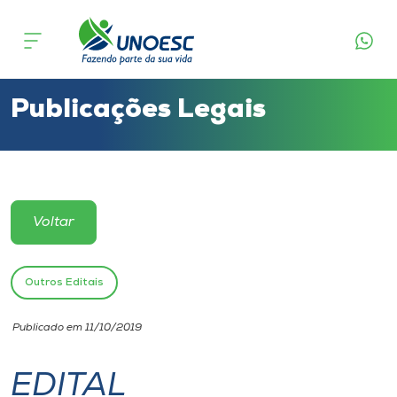
Cursos
Onde estamos
Publicações Legais
Pesquisa
Atendimento ao Estudante
Voltar
Portal de Ensino
Outros Editais
A
Publicado em 11/10/2019
Unoesc
EDITAL
Internacionalização