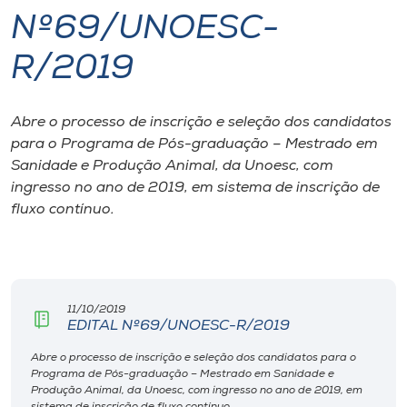
Nº69/UNOESC-
I.nova
R/2019
Diplomados
Abre o processo de inscrição e seleção dos candidatos
para o Programa de Pós-graduação – Mestrado em
Cultura
Sanidade e Produção Animal, da Unoesc, com
ingresso no ano de 2019, em sistema de inscrição de
CPA
fluxo contínuo.
Biblioteca
Editora
11/10/2019
EDITAL Nº69/UNOESC-R/2019
Abre o processo de inscrição e seleção dos candidatos para o
Rádio
Programa de Pós-graduação – Mestrado em Sanidade e
Produção Animal, da Unoesc, com ingresso no ano de 2019, em