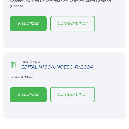
Docente 2024 da Universidade do Oeste de Santa Catarina
Museu
(Unoesc).
Unoesc
Visualizar
Compartilhar
Store
Selecione
o idioma
14/11/2024
EDITAL Nº60/UNOESC-R/2024
Termo Aditivo
A+
A-
Visualizar
Compartilhar