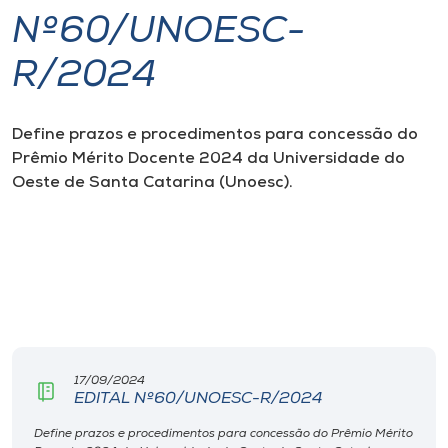
Nº60/UNOESC-
I.nova
R/2024
Diplomados
Define prazos e procedimentos para concessão do
Prêmio Mérito Docente 2024 da Universidade do
Cultura
Oeste de Santa Catarina (Unoesc).
CPA
Biblioteca
Editora
17/09/2024
Rádio
EDITAL Nº60/UNOESC-R/2024
Define prazos e procedimentos para concessão do Prêmio Mérito