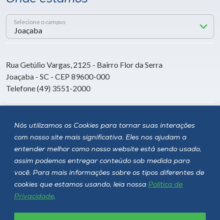
Selecione o campus
Rua Getúlio Vargas, 2125 - Bairro Flor da Serra
Joaçaba - SC - CEP 89600-000
Telefone (49) 3551-2000
Siga a Unoesc
Nós utilizamos os Cookies para tornar suas interações
com nosso site mais significativa. Eles nos ajudam a
entender melhor como nosso website está sendo usado,
assim podemos entregar conteúdo sob medida para
você. Para mais informações sobre os tipos diferentes de
cookies que estamos usando, leia nossa
Política de
Privacidade
.