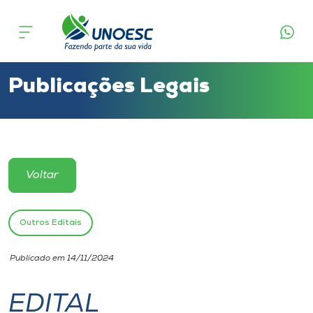
Cursos
Onde estamos
Publicações Legais
Pesquisa
Atendimento ao Estudante
Voltar
Portal de Ensino
Outros Editais
A
Publicado em 14/11/2024
Unoesc
EDITAL
Internacionalização