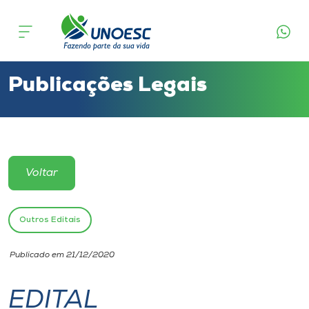
Cursos
Onde estamos
Publicações Legais
Pesquisa
Atendimento ao Estudante
Voltar
Portal de Ensino
Outros Editais
A
Publicado em 21/12/2020
Unoesc
EDITAL
Internacionalização