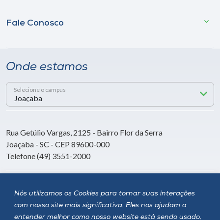
Fale Conosco
Onde estamos
Selecione o campus
Rua Getúlio Vargas, 2125 - Bairro Flor da Serra
Joaçaba - SC - CEP 89600-000
Telefone (49) 3551-2000
Siga a Unoesc
Nós utilizamos os Cookies para tornar suas interações
com nosso site mais significativa. Eles nos ajudam a
entender melhor como nosso website está sendo usado,