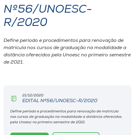
Nº56/UNOESC-
I.nova
R/2020
Diplomados
Define período e procedimentos para renovação de
matrícula nos cursos de graduação na modalidade a
Cultura
distância oferecidos pela Unoesc no primeiro semestre
de 2021.
CPA
Biblioteca
21/12/2020
EDITAL Nº56/UNOESC-R/2020
Editora
Define período e procedimentos para renovação de matrícula
nos cursos de graduação na modalidade a distância oferecidos
Rádio
pela Unoesc no primeiro semestre de 2021.