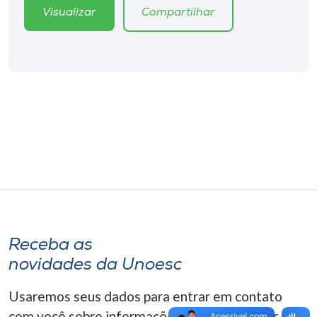
Museu
Visualizar
Compartilhar
Unoesc
Store
Selecione
o idioma
A+
A-
Receba as
novidades da Unoesc
Usaremos seus dados para entrar em contato
com você sobre informações correlacionadas que