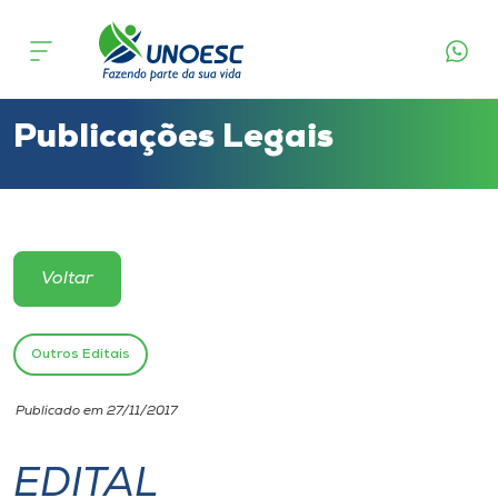
Cursos
Onde estamos
Publicações Legais
Pesquisa
Atendimento ao Estudante
Voltar
Portal de Ensino
Outros Editais
A
Publicado em 27/11/2017
Unoesc
EDITAL
Internacionalização