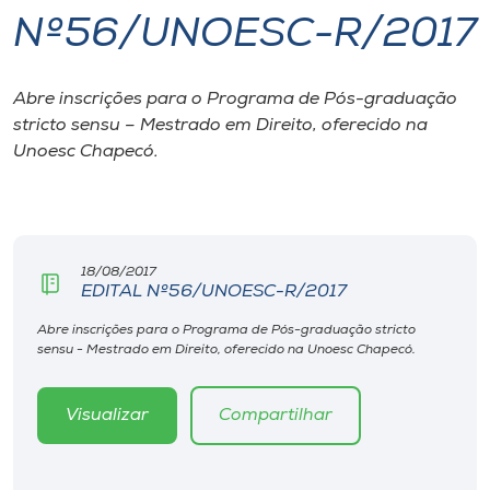
Nº56/UNOESC-R/2017
I.nova
Abre inscrições para o Programa de Pós-graduação
Diplomados
stricto sensu – Mestrado em Direito, oferecido na
Unoesc Chapecó.
Cultura
CPA
18/08/2017
EDITAL Nº56/UNOESC-R/2017
Biblioteca
Abre inscrições para o Programa de Pós-graduação stricto
sensu - Mestrado em Direito, oferecido na Unoesc Chapecó.
Editora
Visualizar
Compartilhar
Rádio