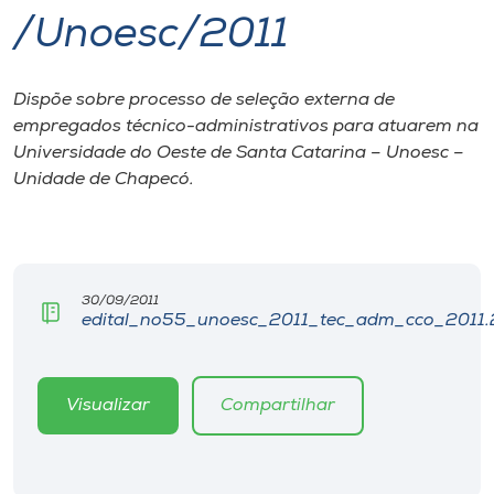
/Unoesc/2011
I.nova
Dispõe sobre processo de seleção externa de
Diplomados
empregados técnico-administrativos para atuarem na
Universidade do Oeste de Santa Catarina – Unoesc –
Cultura
Unidade de Chapecó.
CPA
30/09/2011
Biblioteca
edital_no55_unoesc_2011_tec_adm_cco_2011.
Editora
Visualizar
Compartilhar
Rádio