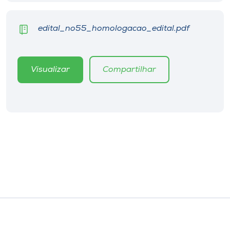
Museu
edital_no55_homologacao_edital.pdf
Unoesc
Store
Visualizar
Compartilhar
Selecione
o idioma
A+
A-