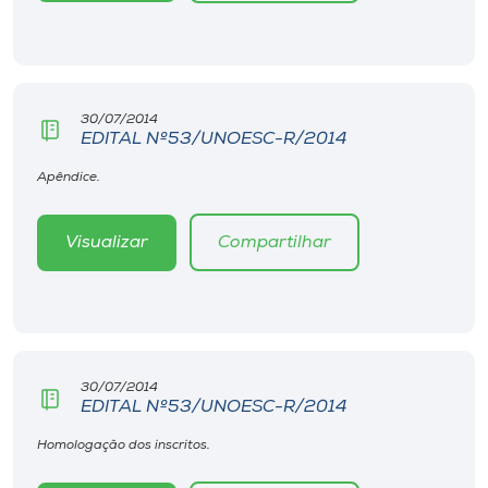
Museu
Unoesc
Store
30/07/2014
EDITAL Nº53/UNOESC-R/2014
Apêndice.
Selecione
o idioma
Visualizar
Compartilhar
A+
A-
30/07/2014
EDITAL Nº53/UNOESC-R/2014
Homologação dos inscritos.