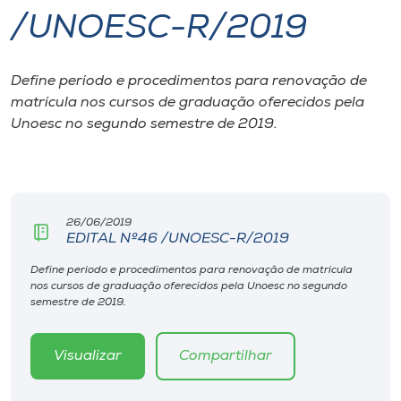
/UNOESC-R/2019
I.nova
Define período e procedimentos para renovação de
Diplomados
matrícula nos cursos de graduação oferecidos pela
Unoesc no segundo semestre de 2019.
Cultura
CPA
26/06/2019
EDITAL Nº46 /UNOESC-R/2019
Biblioteca
Define período e procedimentos para renovação de matrícula
nos cursos de graduação oferecidos pela Unoesc no segundo
Editora
semestre de 2019.
Rádio
Visualizar
Compartilhar