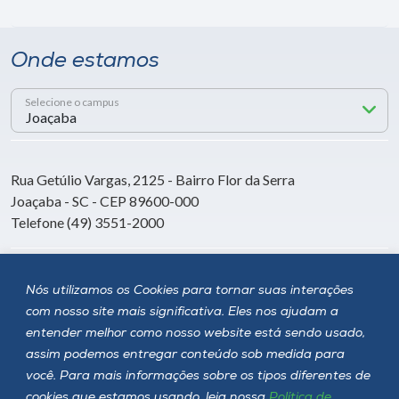
Onde estamos
Selecione o campus
Rua Getúlio Vargas, 2125 - Bairro Flor da Serra
Joaçaba - SC - CEP 89600-000
Telefone (49) 3551-2000
Siga a Unoesc
Nós utilizamos os Cookies para tornar suas interações
com nosso site mais significativa. Eles nos ajudam a
entender melhor como nosso website está sendo usado,
assim podemos entregar conteúdo sob medida para
você. Para mais informações sobre os tipos diferentes de
cookies que estamos usando, leia nossa
Política de