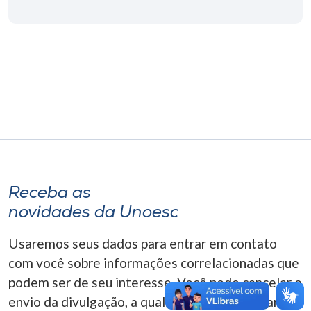
Museu
Unoesc
Store
Selecione
o idioma
Receba as
A+
novidades da Unoesc
A-
Usaremos seus dados para entrar em contato
com você sobre informações correlacionadas que
podem ser de seu interesse. Você pode cancelar o
envio da divulgação, a qualquer momento. Para