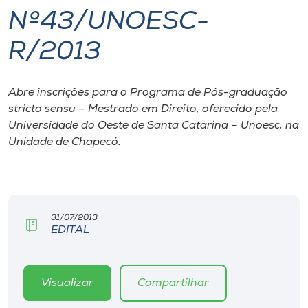
Nº43/UNOESC-
I.nova
R/2013
Diplomados
Abre inscrições para o Programa de Pós-graduação
stricto sensu – Mestrado em Direito, oferecido pela
Cultura
Universidade do Oeste de Santa Catarina – Unoesc, na
Unidade de Chapecó.
CPA
Biblioteca
31/07/2013
EDITAL
Editora
Rádio
Visualizar
Compartilhar