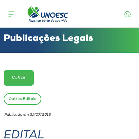
Cursos
Onde estamos
Publicações Legais
Pesquisa
Atendimento ao Estudante
Voltar
Portal de Ensino
Outros Editais
A
Publicado em 31/07/2013
Unoesc
EDITAL
Internacionalização