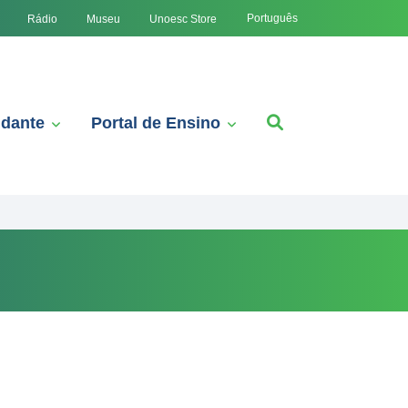
Português
Rádio
Museu
Unoesc Store
udante
Portal de Ensino