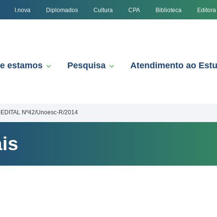
I.nova
Diplomados
Cultura
CPA
Biblioteca
Editora
e estamos
Pesquisa
Atendimento ao Est
EDITAL Nº42/Unoesc-R/2014
is