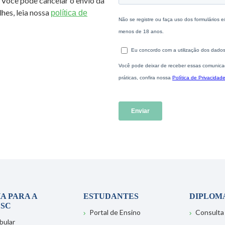
 Você pode cancelar o envio da
hes, leia nossa
política de
A PARA A
ESTUDANTES
DIPLOM
SC
Portal de Ensino
Consulta
bular