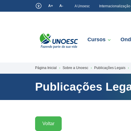
A+
A-
A Unoesc
Internacionalização
Cursos
Ond
Página Inicial
Sobre a Unoesc
Publicações Legais
Publicações Lega
Voltar