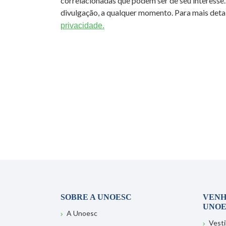
correlacionadas que podem ser de seu interesse.
divulgação, a qualquer momento. Para mais detal
privacidade.
SOBRE A UNOESC
VENH
UNOE
A Unoesc
Vesti