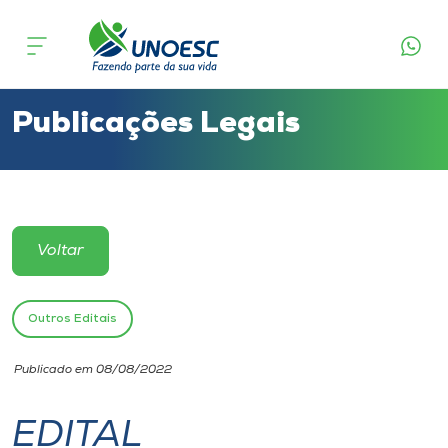
Cursos
Onde estamos
Publicações Legais
Pesquisa
Atendimento ao Estudante
Voltar
Portal de Ensino
Outros Editais
A
Publicado em 08/08/2022
Unoesc
EDITAL
Internacionalização