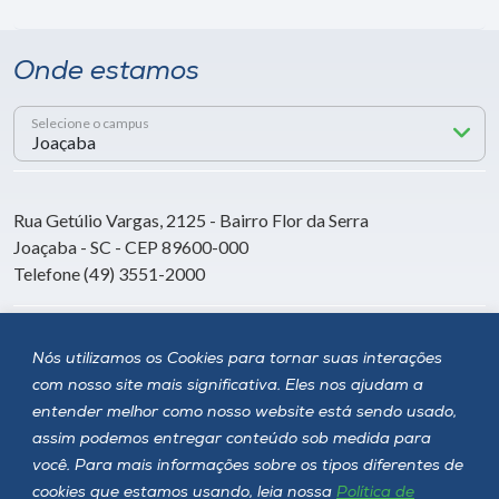
Onde estamos
Selecione o campus
Rua Getúlio Vargas, 2125 - Bairro Flor da Serra
Joaçaba - SC - CEP 89600-000
Telefone (49) 3551-2000
Siga a Unoesc
Nós utilizamos os Cookies para tornar suas interações
com nosso site mais significativa. Eles nos ajudam a
entender melhor como nosso website está sendo usado,
assim podemos entregar conteúdo sob medida para
você. Para mais informações sobre os tipos diferentes de
cookies que estamos usando, leia nossa
Política de