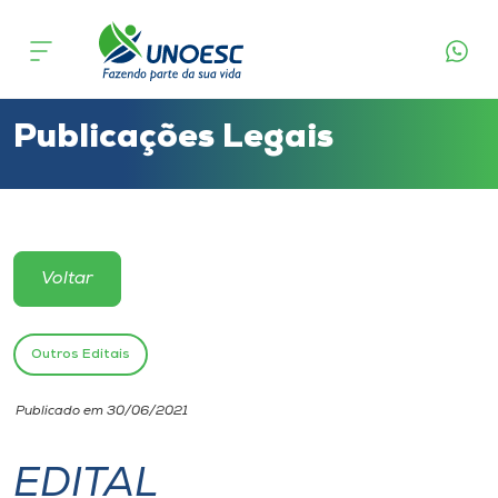
Cursos
Onde estamos
Publicações Legais
Pesquisa
Atendimento ao Estudante
Voltar
Portal de Ensino
Outros Editais
A
Publicado em 30/06/2021
Unoesc
EDITAL
Internacionalização