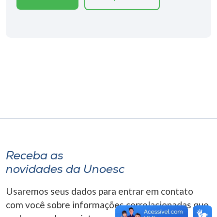
Museu
Unoesc
Store
Selecione
o idioma
A+
Receba as
A-
novidades da Unoesc
Usaremos seus dados para entrar em contato
com você sobre informações correlacionadas que