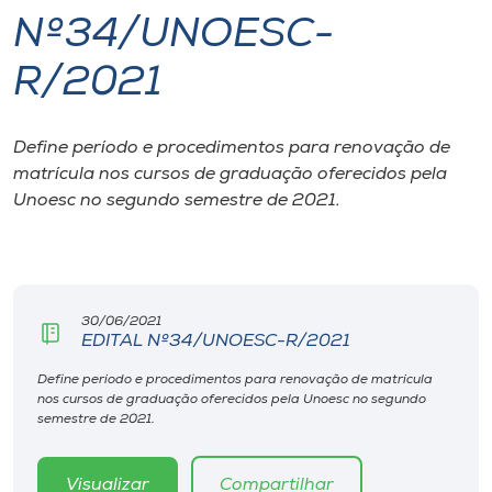
Nº34/UNOESC-
I.nova
R/2021
Diplomados
Define período e procedimentos para renovação de
matrícula nos cursos de graduação oferecidos pela
Cultura
Unoesc no segundo semestre de 2021.
CPA
Biblioteca
30/06/2021
EDITAL Nº34/UNOESC-R/2021
Editora
Define período e procedimentos para renovação de matrícula
nos cursos de graduação oferecidos pela Unoesc no segundo
semestre de 2021.
Rádio
Visualizar
Compartilhar