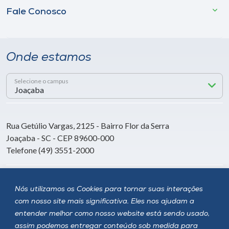
Fale Conosco
Onde estamos
Selecione o campus
Rua Getúlio Vargas, 2125 - Bairro Flor da Serra
Joaçaba - SC - CEP 89600-000
Telefone (49) 3551-2000
Siga a Unoesc
Nós utilizamos os Cookies para tornar suas interações
com nosso site mais significativa. Eles nos ajudam a
entender melhor como nosso website está sendo usado,
assim podemos entregar conteúdo sob medida para