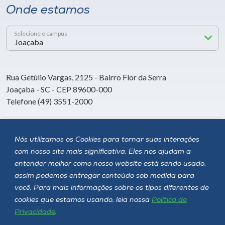
Onde estamos
Selecione o campus
Rua Getúlio Vargas, 2125 - Bairro Flor da Serra
Joaçaba - SC - CEP 89600-000
Telefone (49) 3551-2000
Siga a Unoesc
Nós utilizamos os Cookies para tornar suas interações
com nosso site mais significativa. Eles nos ajudam a
entender melhor como nosso website está sendo usado,
assim podemos entregar conteúdo sob medida para
você. Para mais informações sobre os tipos diferentes de
cookies que estamos usando, leia nossa
Política de
Privacidade
.