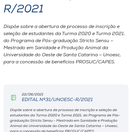
R/2021
I.nova
Dispõe sobre a abertura de processo de inscrição e
Diplomados
seleção de estudantes da Turma 2020 e Turma 2021,
do Programa de Pós-graduação Stricto Sensu –
Cultura
Mestrado em Sanidade e Produção Animal da
Universidade do Oeste de Santa Catarina – Unoesc,
para a concessão de benefícios PROSUC/CAPES.
CPA
Biblioteca
22/06/2021
Editora
EDITAL Nº31/UNOESC-R/2021
Dispõe sobre a abertura de processo de inscrição e seleção de
estudantes da Turma 2020 e Turma 2021, do Programa de Pós-
Rádio
graduação Stricto Sensu - Mestrado em Sanidade e Produção
Animal da Universidade do Oeste de Santa Catarina – Unoesc,
para a concessão de benefícios PROSUC/CAPES.