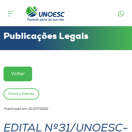
Cursos
Onde estamos
Publicações Legais
Pesquisa
Atendimento ao Estudante
Voltar
Portal de Ensino
Outros Editais
A
Publicado em 12/07/2021
Unoesc
EDITAL Nº31/UNOESC-
Internacionalização