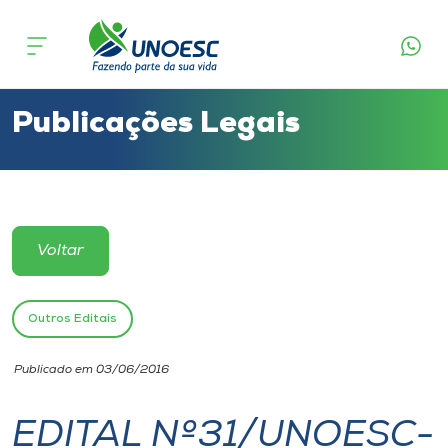
Cursos
Onde estamos
Publicações Legais
Pesquisa
Atendimento ao Estudante
Voltar
Portal de Ensino
Outros Editais
A
Publicado em 03/06/2016
Unoesc
EDITAL Nº31/UNOESC-
Internacionalização