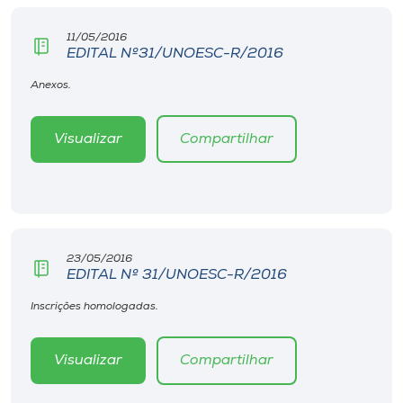
Museu
11/05/2016
EDITAL Nº31/UNOESC-R/2016
Unoesc
Store
Anexos.
Visualizar
Compartilhar
Selecione
o idioma
23/05/2016
A+
EDITAL Nº 31/UNOESC-R/2016
A-
Inscrições homologadas.
Visualizar
Compartilhar