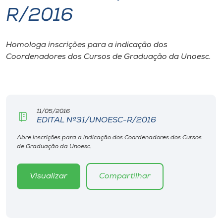
R/2016
I.nova
Homologa inscrições para a indicação dos
Diplomados
Coordenadores dos Cursos de Graduação da Unoesc.
Cultura
CPA
11/05/2016
EDITAL Nº31/UNOESC-R/2016
Biblioteca
Abre inscrições para a indicação dos Coordenadores dos Cursos
de Graduação da Unoesc.
Editora
Visualizar
Compartilhar
Rádio