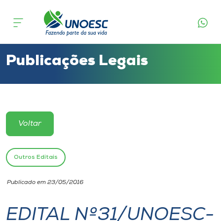
Cursos
Onde estamos
Publicações Legais
Pesquisa
Atendimento ao Estudante
Voltar
Portal de Ensino
Outros Editais
A
Publicado em 23/05/2016
Unoesc
EDITAL Nº31/UNOESC-
Internacionalização