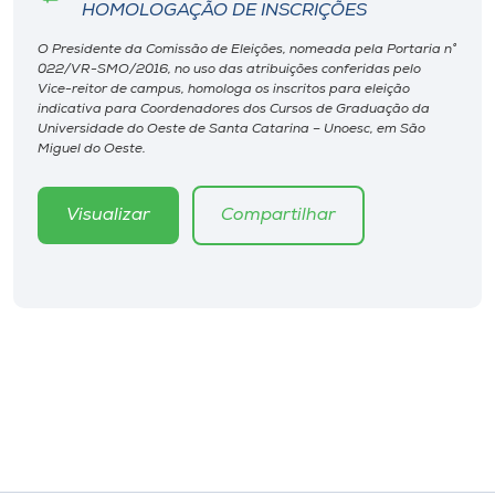
Museu
HOMOLOGAÇÃO DE INSCRIÇÕES
O Presidente da Comissão de Eleições, nomeada pela Portaria n°
022/VR-SMO/2016, no uso das atribuições conferidas pelo
Unoesc
Vice-reitor de campus, homologa os inscritos para eleição
Store
indicativa para Coordenadores dos Cursos de Graduação da
Universidade do Oeste de Santa Catarina – Unoesc, em São
Miguel do Oeste.
Selecione
Visualizar
Compartilhar
o idioma
A+
A-