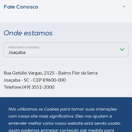
Fale Conosco
Onde estamos
Selecione o campus
Rua Getúlio Vargas, 2125 - Bairro Flor da Serra
Joaçaba - SC - CEP 89600-000
Telefone (49) 3551-2000
Siga a Unoesc
Nós utilizamos os Cookies para tornar suas interações
com nosso site mais significativa. Eles nos ajudam a
entender melhor como nosso website está sendo usado,
assim podemos entregar conteúdo sob medida para