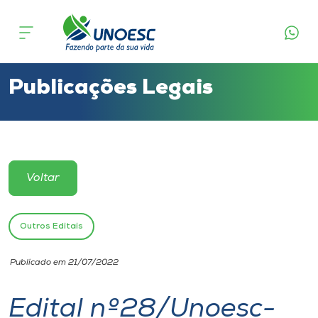
Cursos
Onde estamos
Publicações Legais
Pesquisa
Atendimento ao Estudante
Voltar
Portal de Ensino
Outros Editais
A
Publicado em 21/07/2022
Unoesc
Edital nº28/Unoesc-
Internacionalização