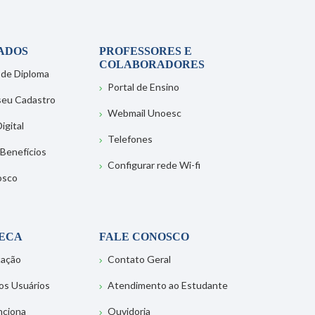
ADOS
PROFESSORES E
COLABORADORES
 de Diploma
Portal de Ensino
 seu Cadastro
Webmail Unoesc
igital
Telefones
 Benefícios
Configurar rede Wi-fi
osco
TECA
FALE CONOSCO
tação
Contato Geral
os Usuários
Atendimento ao Estudante
nciona
Ouvidoria