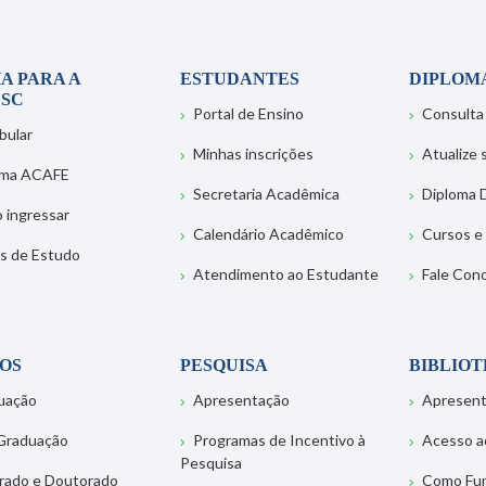
A PARA A
ESTUDANTES
DIPLOM
SC
Portal de Ensino
Consulta
bular
Minhas inscrições
Atualize
ema ACAFE
Secretaria Acadêmica
Diploma D
 ingressar
Calendário Acadêmico
Cursos e
s de Estudo
Atendimento ao Estudante
Fale Con
OS
PESQUISA
BIBLIO
uação
Apresentação
Apresen
Graduação
Programas de Incentivo à
Acesso a
Pesquisa
rado e Doutorado
Como Fu