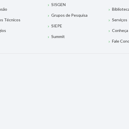
SISGEN
nsão
Bibliotec
Grupos de Pesquisa
os Técnicos
Serviços
SIEPE
gios
Conheça 
Summit
Fale Con