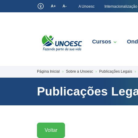
A+
A-
A Unoesc
Internacionalização
Cursos
Ond
Página Inicial
Sobre a Unoesc
Publicações Legais
Publicações Lega
Voltar