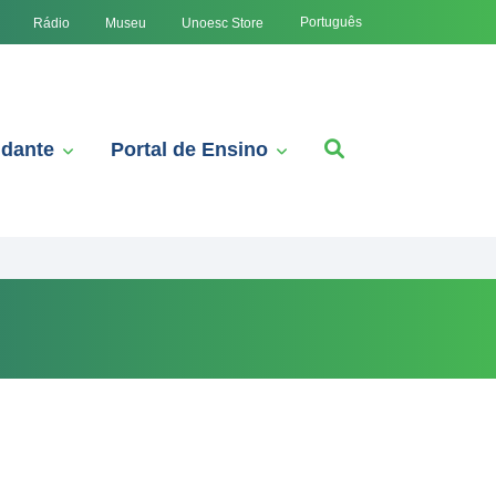
Português
Rádio
Museu
Unoesc Store
udante
Portal de Ensino