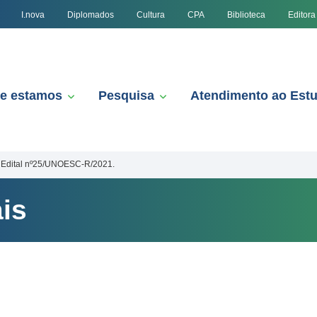
I.nova
Diplomados
Cultura
CPA
Biblioteca
Editora
e estamos
Pesquisa
Atendimento ao Est
Edital nº25/UNOESC-R/2021.
is