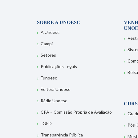
SOBRE A UNOESC
VENH
UNOE
A Unoesc
Vesti
Campi
Sist
Setores
Como
Publicações Legais
Bolsa
Funoesc
Editora Unoesc
Rádio Unoesc
CURS
CPA – Comissão Própria de Avaliação
Grad
LGPD
Pós-
Transparência Pública
Mest