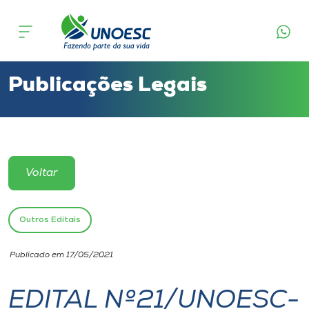
Cursos
Onde estamos
Publicações Legais
Pesquisa
Atendimento ao Estudante
Voltar
Portal de Ensino
Outros Editais
A
Publicado em 17/05/2021
Unoesc
EDITAL Nº21/UNOESC-
Internacionalização