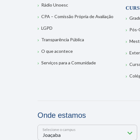
Rádio Unoesc
CURS
CPA – Comissão Própria de Avaliação
Grad
LGPD
Pós-
Transparência Pública
Mest
O que acontece
Exte
Serviços para a Comunidade
Curs
Colé
Onde estamos
Selecione o campus