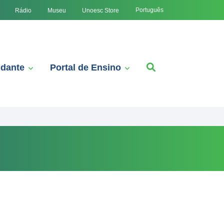
Português
Rádio
Museu
Unoesc Store
udante
Portal de Ensino