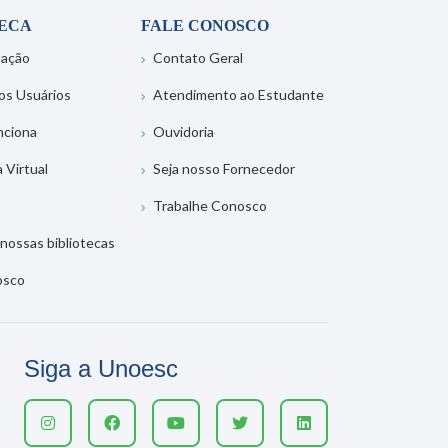
TECA
FALE CONOSCO
tação
Contato Geral
os Usuários
Atendimento ao Estudante
nciona
Ouvidoria
a Virtual
Seja nosso Fornecedor
Trabalhe Conosco
nossas bibliotecas
osco
Siga a Unoesc