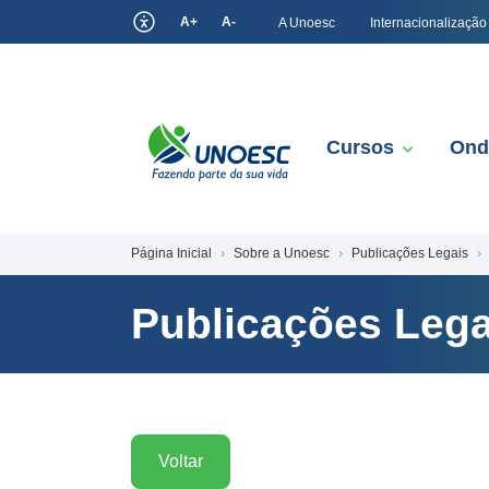
A+
A-
A Unoesc
Internacionalização
Cursos
Ond
Página Inicial
Sobre a Unoesc
Publicações Legais
Publicações Lega
Voltar