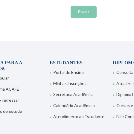
A PARA A
ESTUDANTES
DIPLOM
SC
Portal de Ensino
Consulta
bular
Minhas inscrições
Atualize
ema ACAFE
Secretaria Acadêmica
Diploma D
 ingressar
Calendário Acadêmico
Cursos e
s de Estudo
Atendimento ao Estudante
Fale Con