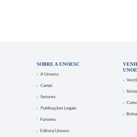
SOBRE A UNOESC
VENH
UNOE
A Unoesc
Vesti
Campi
Sist
Setores
Como
Publicações Legais
Bolsa
Funoesc
Editora Unoesc