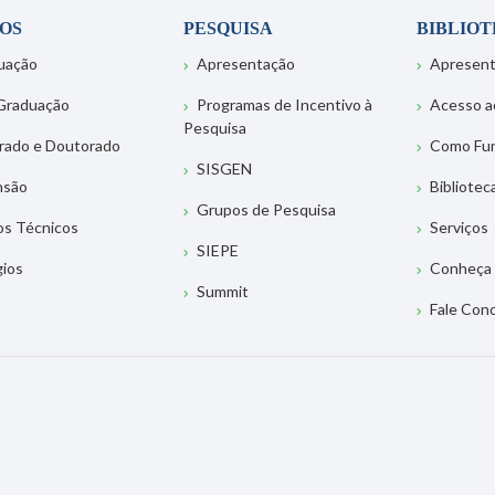
OS
PESQUISA
BIBLIO
uação
Apresentação
Apresen
Graduação
Programas de Incentivo à
Acesso a
Pesquisa
rado e Doutorado
Como Fu
SISGEN
nsão
Bibliotec
Grupos de Pesquisa
os Técnicos
Serviços
SIEPE
gios
Conheça 
Summit
Fale Con