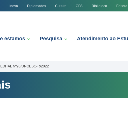
I.nova
Diplomados
Cultura
CPA
Biblioteca
Editora
e estamos
Pesquisa
Atendimento ao Est
EDITAL Nº20/UNOESC-R/2022
is