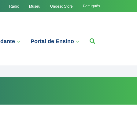
Português
Rádio
Museu
Unoesc Store
udante
Portal de Ensino