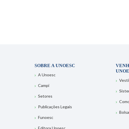
SOBRE A UNOESC
VENH
UNOE
A Unoesc
Vesti
Campi
Sist
Setores
Como
Publicações Legais
Bolsa
Funoesc
Editora Unoesc