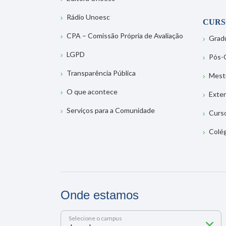
Rádio Unoesc
CURS
CPA – Comissão Própria de Avaliação
Grad
LGPD
Pós-
Transparência Pública
Mest
O que acontece
Exte
Serviços para a Comunidade
Curs
Colé
Onde estamos
Selecione o campus