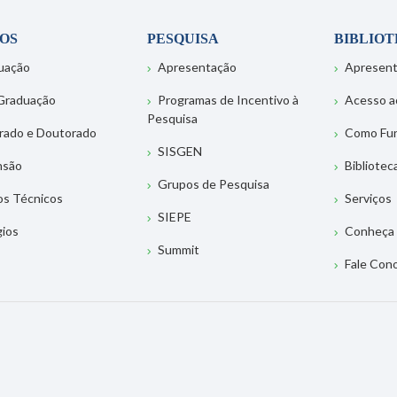
OS
PESQUISA
BIBLIO
uação
Apresentação
Apresen
Graduação
Programas de Incentivo à
Acesso a
Pesquisa
rado e Doutorado
Como Fu
SISGEN
nsão
Bibliotec
Grupos de Pesquisa
os Técnicos
Serviços
SIEPE
gios
Conheça 
Summit
Fale Con