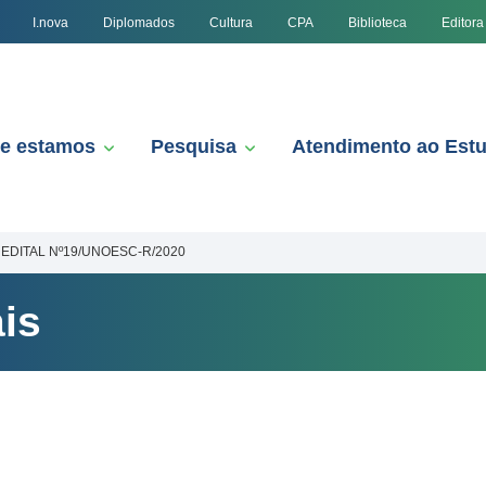
I.nova
Diplomados
Cultura
CPA
Biblioteca
Editora
e estamos
Pesquisa
Atendimento ao Est
EDITAL Nº19/UNOESC-R/2020
is