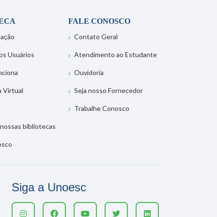
TECA
FALE CONOSCO
tação
Contato Geral
os Usuários
Atendimento ao Estudante
nciona
Ouvidoria
a Virtual
Seja nosso Fornecedor
Trabalhe Conosco
nossas bibliotecas
osco
Siga a Unoesc