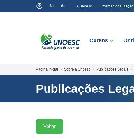
A+
A-
A Unoesc
Internacionalização
Cursos
Ond
Página Inicial
Sobre a Unoesc
Publicações Legais
Publicações Lega
Voltar