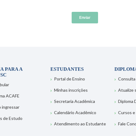
A PARA A
ESTUDANTES
DIPLOM
SC
Portal de Ensino
Consulta
bular
Minhas inscrições
Atualize
ema ACAFE
Secretaria Acadêmica
Diploma D
 ingressar
Calendário Acadêmico
Cursos e
s de Estudo
Atendimento ao Estudante
Fale Con