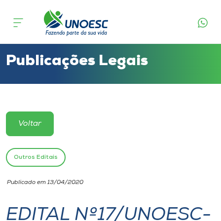
Cursos
Onde estamos
Publicações Legais
Pesquisa
Atendimento ao Estudante
Voltar
Portal de Ensino
Outros Editais
A
Publicado em 13/04/2020
Unoesc
EDITAL Nº17/UNOESC-
Internacionalização