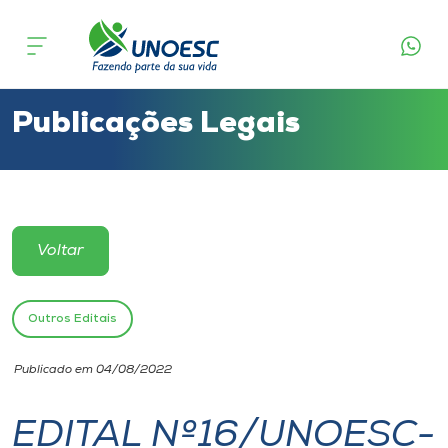
Cursos
Onde estamos
Publicações Legais
Pesquisa
Atendimento ao Estudante
Voltar
Portal de Ensino
Outros Editais
A
Publicado em 04/08/2022
Unoesc
EDITAL Nº16/UNOESC-
Internacionalização