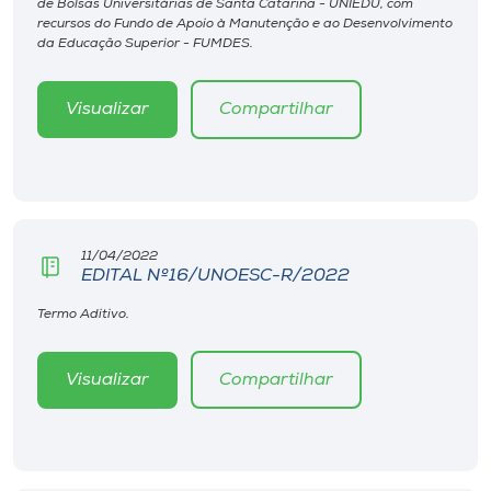
de Bolsas Universitárias de Santa Catarina - UNIEDU, com
Museu
recursos do Fundo de Apoio à Manutenção e ao Desenvolvimento
da Educação Superior - FUMDES.
Unoesc
Store
Visualizar
Compartilhar
Selecione
o idioma
11/04/2022
EDITAL Nº16/UNOESC-R/2022
Termo Aditivo.
A+
A-
Visualizar
Compartilhar